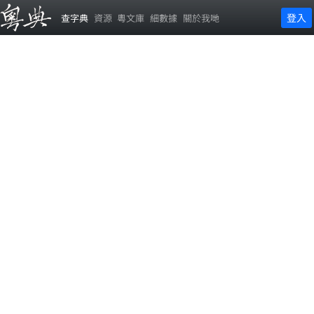
登入
查字典
資源
粵文庫
細數據
關於我哋