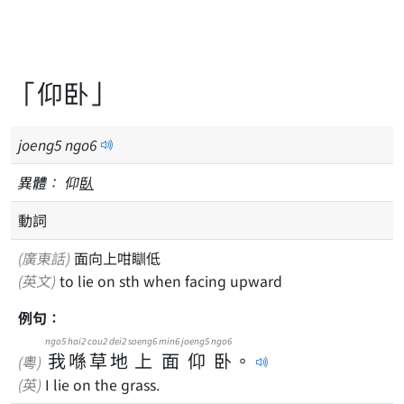
「仰卧」
joeng
5
ngo
6
異體：
仰
臥
動詞
(廣東話)
面向上咁瞓低
(英文)
to lie on sth when facing upward
例句：
ngo5
hai2
cou2
dei2
soeng6
min6
joeng5
ngo6
我
喺
草
地
上
面
仰
卧
。
(粵)
(英)
I lie on the grass.