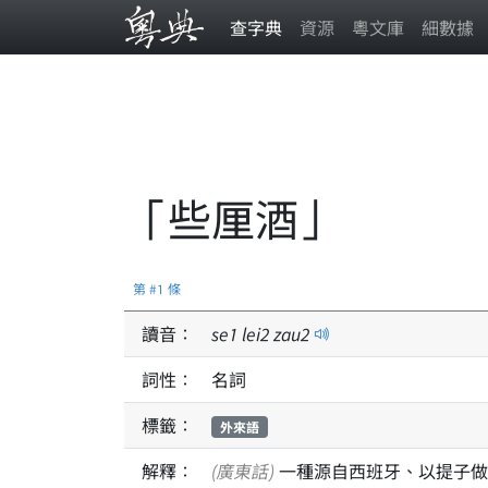
查字典
資源
粵文庫
細數據
「些厘酒」
第 #1 條
讀音：
se
1
lei
2
zau
2
詞性：
名詞
標籤：
外來語
解釋：
(廣東話)
一種源自西班牙、以提子做