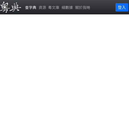
登入
查字典
資源
粵文庫
細數據
關於我哋