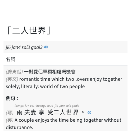
「二人世界」
ji
6
jan
4
sai
3
gaai
3
名詞
(廣東話)
一對愛侶單獨相處嘅機會
(英文)
romantic time which two lovers enjoy together
solely; literally: world of two people
例句：
loeng5
fu1
cai1
hoeng2
sau6
ji6
jan4
sai3
gaai3
兩
夫
妻
享
受
二
人
世
界
。
(粵)
(英)
A couple enjoys the time being together without
disturbance.