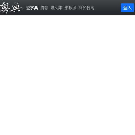
登入
查字典
資源
粵文庫
細數據
關於我哋