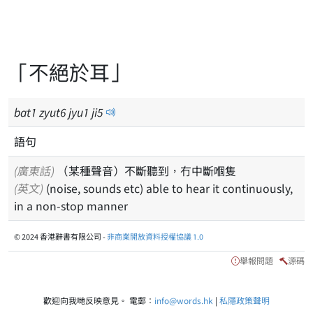
「不絕於耳」
bat
1
zyut
6
jyu
1
ji
5
語句
(廣東話)
（某種聲音）不斷聽到，冇中斷嗰隻
(英文)
(noise, sounds etc) able to hear it continuously,
in a non-stop manner
© 2024 香港辭書有限公司 -
非商業開放資料授權協議 1.0
舉報問題
源碼
歡迎向我哋反映意見。 電郵：
info@words.hk
|
私隱政策聲明