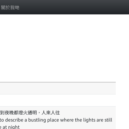
關於我哋
到夜晚都燈火通明，人來人往
e at night