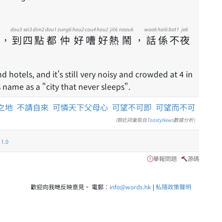
dou3
sei3
dim2
dou1
zung6
hou2
cou4
hou2
jit6
naau6
waa6
hai6
bat1
je6
，
到
四
點
都
仲
好
嘈
好
熱
鬧
，
話
係
不
夜
hotels, and it's still very noisy and crowded at 4 in
s name as a "city that never sleeps".
之地
不請自來
可憐天下父母心
可望不可即
可望而不可
(類近詞彙取自
ToastyNews
數據分析)
.0
舉報問題
源碼
歡迎向我哋反映意見。 電郵：
info@words.hk
|
私隱政策聲明