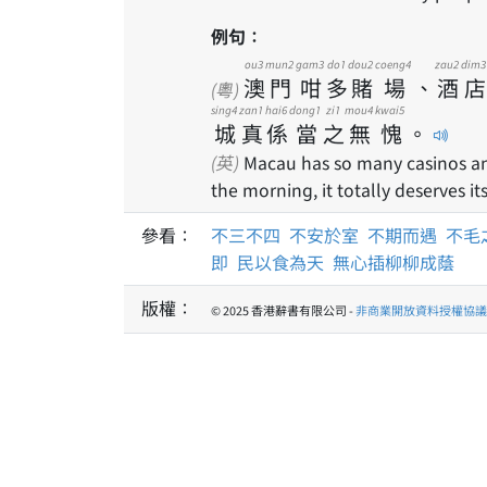
例句：
ou3
mun2
gam3
do1
dou2
coeng4
zau2
dim3
澳
門
咁
多
賭
場
、
酒
店
(粵)
sing4
zan1
hai6
dong1
zi1
mou4
kwai5
城
真
係
當
之
無
愧
。
(英)
Macau has so many casinos and 
the morning, it totally deserves it
參看：
不三不四
不安於室
不期而遇
不毛
即
民以食為天
無心插柳柳成蔭
版權：
© 2025 香港辭書有限公司 -
非商業開放資料授權協議 1