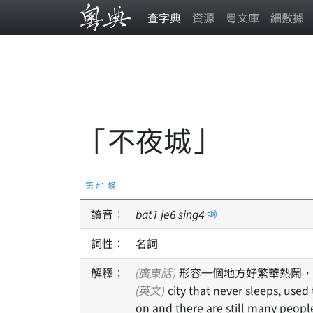
查字典
資源
粵文庫
細數據
「不夜城」
第 #1 條
讀音：
bat
1
je
6
sing
4
詞性：
名詞
解釋：
(廣東話)
形容一個地方好繁華熱鬧，
(英文)
city that never sleeps, used to describe a bustling place where the lights are still
on and there are still many peopl