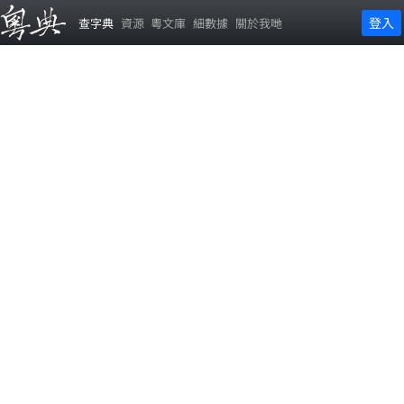
登入
查字典
資源
粵文庫
細數據
關於我哋