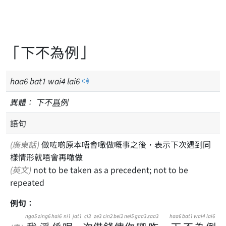
「下不為例」
haa
6
bat
1
wai
4
lai
6
異體：
下不
爲
例
語句
(廣東話)
做咗啲原本唔會噉做嘅事之後，表示下次遇到同
樣情形就唔會再噉做
(英文)
not to be taken as a precedent; not to be
repeated
例句：
ngo5
zing6
hai6
ni1
jat1
ci3
ze3
cin2
bei2
nei5
gaa3
zaa3
haa6
bat1
wai4
lai6