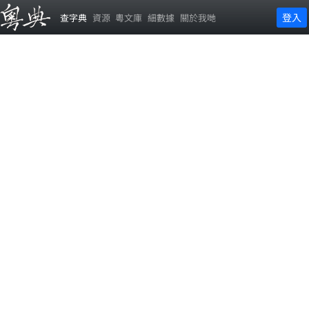
登入
查字典
資源
粵文庫
細數據
關於我哋