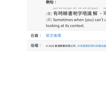
例句：
jau5
si4
tai2
syu1
di1
zi6
m4
sik1
gaai2
ho
有
時
睇
書
啲
字
唔
識
解
，
(粵)
(英)
Sometimes when (you) can't u
looking at its context.
近義：
前文後理
版權：
© 2026 香港辭書有限公司 -
非商業開放資料授權協議 1