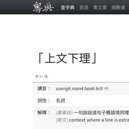
查字典
資源
粵文庫
細數據
「上文下理」
第 #1 條
讀音：
soeng
6
man
4
haa
6
lei
5
詞性：
名詞
解釋：
(廣東話)
一句説話或句子嘅語境同埋
(英文)
context where a line is extr