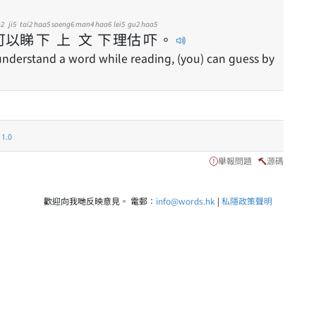
2
ji5
tai2
haa5
soeng6
man4
haa6
lei5
gu2
haa5
可
以
睇
下
上
文
下
理
估
吓
。
nderstand a word while reading, (you) can guess by
.0
舉報問題
源碼
歡迎向我哋反映意見。 電郵：
info@words.hk
|
私隱政策聲明