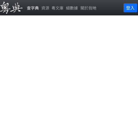
登入
查字典
資源
粵文庫
細數據
關於我哋