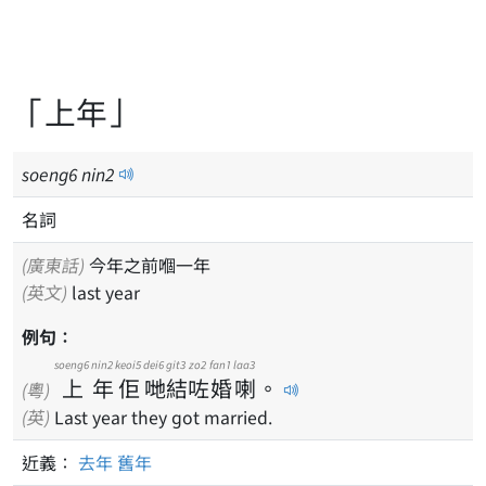
「上年」
soeng
6
nin
2
名詞
(廣東話)
今年之前嗰一年
(英文)
last year
例句：
soeng6
nin2
keoi5
dei6
git3
zo2
fan1
laa3
上
年
佢
哋
結
咗
婚
喇
。
(粵)
(英)
Last year they got married.
近義：
去年
舊年