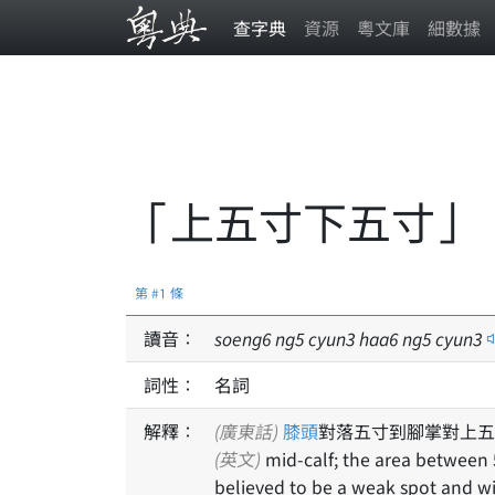
查字典
資源
粵文庫
細數據
「上五寸下五寸」
第 #1 條
讀音：
soeng
6
ng
5
cyun
3
haa
6
ng
5
cyun
3
詞性：
名詞
解釋：
(廣東話)
膝頭
對落五寸到腳掌對上五
(英文)
mid-calf; the area between 
believed to be a weak spot and will