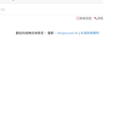
.0
舉報問題
源碼
歡迎向我哋反映意見。 電郵：
info@words.hk
|
私隱政策聲明