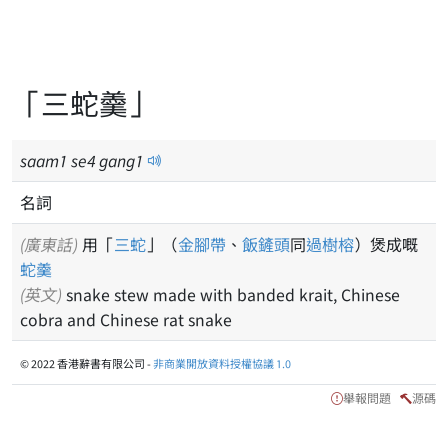
「三蛇羹」
saam
1
se
4
gang
1
名詞
(廣東話)
用「
三蛇
」（
金腳帶
、
飯鏟頭
同
過樹榕
）煲成嘅
蛇羹
(英文)
snake stew made with banded krait, Chinese
cobra and Chinese rat snake
© 2022 香港辭書有限公司 -
非商業開放資料授權協議 1.0
舉報問題
源碼