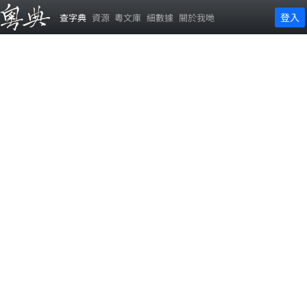
登入
查字典
資源
粵文庫
細數據
關於我哋