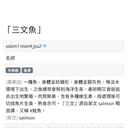
「三文魚」
saam
1
man
4
jyu
2
名詞
外來語
香港
(廣東話)
一種魚，身體呈紡錘形，身體呈銀灰色，喺淡水
環境下出生，之後通常會移到海洋生長，產卵期又會返返
去出生地繁殖。肉質鮮美，含有多種維生素，經處理後可
切成魚片生食，熟食亦可。「三文」源自英文 salmon 嘅
音譯，又稱 #鮭魚。
(英文)
salmon