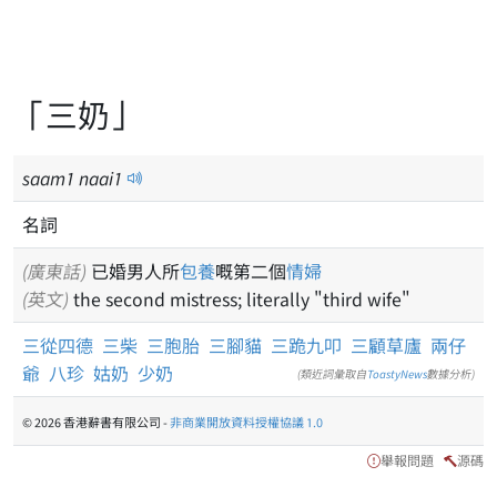
「三奶」
saam
1
naai
1
名詞
(廣東話)
已婚男人所
包養
嘅第二個
情婦
(英文)
the second mistress; literally "third wife"
三從四德
三柴
三胞胎
三腳貓
三跪九叩
三顧草廬
兩仔
爺
八珍
姑奶
少奶
(類近詞彙取自
ToastyNews
數據分析)
© 2026 香港辭書有限公司 -
非商業開放資料授權協議 1.0
舉報問題
源碼