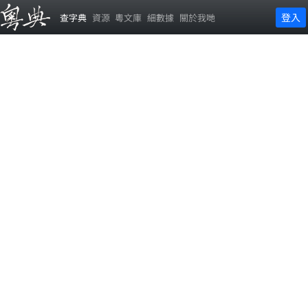
登入
查字典
資源
粵文庫
細數據
關於我哋