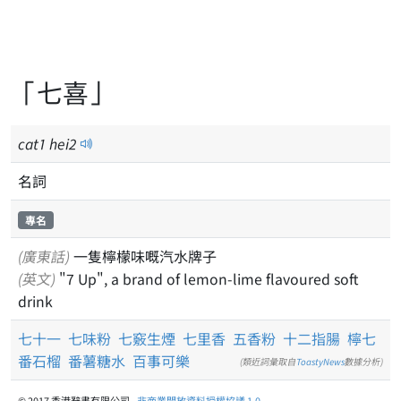
「七喜」
cat
1
hei
2
名詞
專名
(廣東話)
一隻檸檬味嘅汽水牌子
(英文)
"7 Up", a brand of lemon-lime flavoured soft
drink
七十一
七味粉
七竅生煙
七里香
五香粉
十二指腸
檸七
番石榴
番薯糖水
百事可樂
(類近詞彙取自
ToastyNews
數據分析)
© 2017 香港辭書有限公司 -
非商業開放資料授權協議 1.0