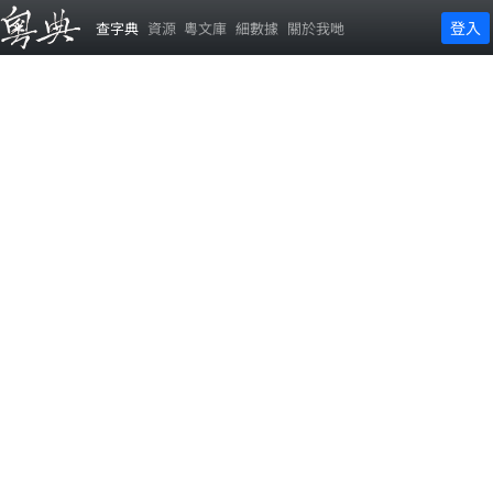
登入
查字典
資源
粵文庫
細數據
關於我哋