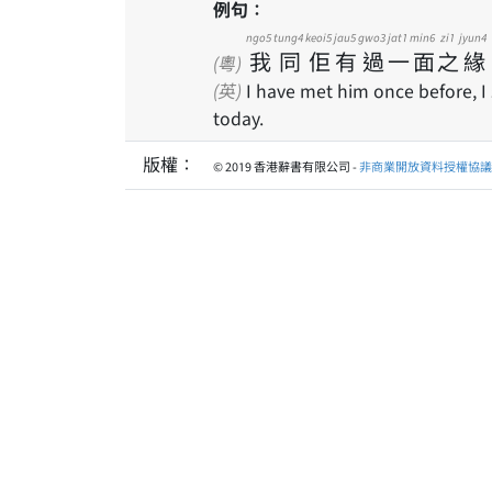
例句：
ngo5
tung4
keoi5
jau5
gwo3
jat1
min6
zi1
jyun4
我
同
佢
有
過
一
面
之
緣
(粵)
(英)
I have met him once before, I 
today.
版權：
© 2019 香港辭書有限公司 -
非商業開放資料授權協議 1