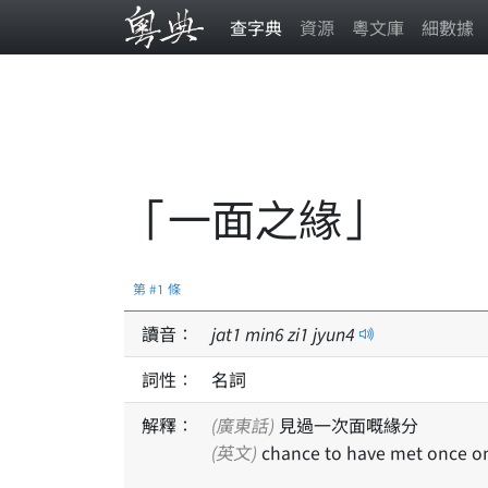
查字典
資源
粵文庫
細數據
「一面之緣」
第 #1 條
讀音：
jat
1
min
6
zi
1
jyun
4
詞性：
名詞
解釋：
(廣東話)
見過一次面嘅緣分
(英文)
chance to have met once o