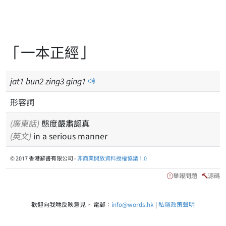
「一本正經」
jat
1
bun
2
zing
3
ging
1
形容詞
(廣東話)
態度嚴肅認真
(英文)
in a serious manner
© 2017 香港辭書有限公司 -
非商業開放資料授權協議 1.0
舉報問題
源碼
歡迎向我哋反映意見。 電郵：
info@words.hk
|
私隱政策聲明