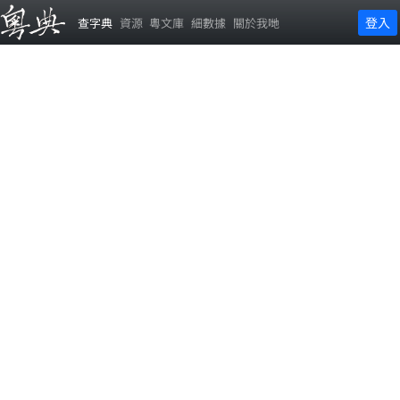
登入
查字典
資源
粵文庫
細數據
關於我哋