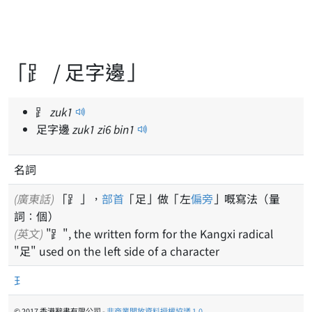
「⻊ / 足字邊」
⻊
zuk
1
足字邊
zuk
1
zi
6
bin
1
名詞
(廣東話)
「⻊」，
部首
「足」做「左
偏旁
」嘅寫法（量
詞：個）
(英文)
"⻊", the written form for the Kangxi radical
"足" used on the left side of a character
𤣩
© 2017 香港辭書有限公司 -
非商業開放資料授權協議 1.0