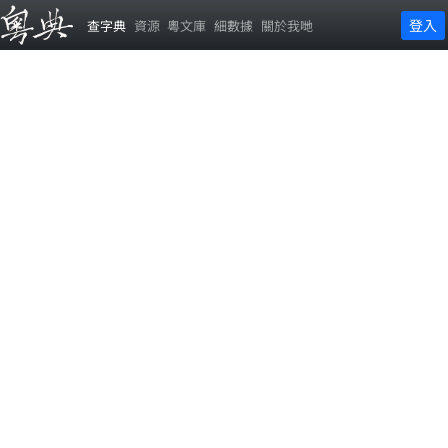
登入
查字典
資源
粵文庫
細數據
關於我哋