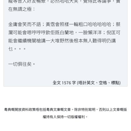
龍等昔人好友暢聚，必然哈哈大笑，覺得此等論爭，實
在無謂之極：
金庸會笑而不語；黃霑會照樣一輪粗口哈哈哈哈哈；蔡
瀾可能會嗯哼哼哼飲佢既白蘭地，一臉懶洋洋；倪匡可
能會繼續機關槍講一大堆野然後根本無人聽得明仍講
乜。。。
一切俱往矣。
全文 1576 字 (唔計英文、空格、標點)
粵典嘅開放資料政策唔包括粵典文庫嘅文章。除非特別寫明，否則以上文章嘅版
權持有人保持一切版權權利。