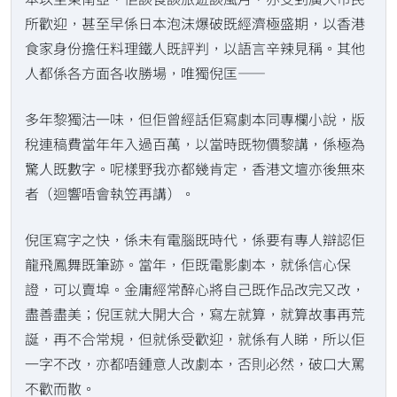
所歡迎，甚至早係日本泡沫爆破既經濟極盛期，以香港
食家身份擔任料理鐵人既評判，以語言辛辣見稱。其他
人都係各方面各收勝場，唯獨倪匡——
多年黎獨沽一味，但佢曾經話佢寫劇本同專欄小說，版
稅連稿費當年年入過百萬，以當時既物價黎講，係極為
驚人既數字。呢樣野我亦都幾肯定，香港文壇亦後無來
者（迴響唔會執笠再講）。
倪匡寫字之快，係未有電腦既時代，係要有專人辯認佢
龍飛鳳舞既筆跡。當年，佢既電影劇本，就係信心保
證，可以賣埠。金庸經常醉心將自己既作品改完又改，
盡善盡美；倪匡就大開大合，寫左就算，就算故事再荒
誕，再不合常規，但就係受歡迎，就係有人睇，所以佢
一字不改，亦都唔鍾意人改劇本，否則必然，破口大罵
不歡而散。