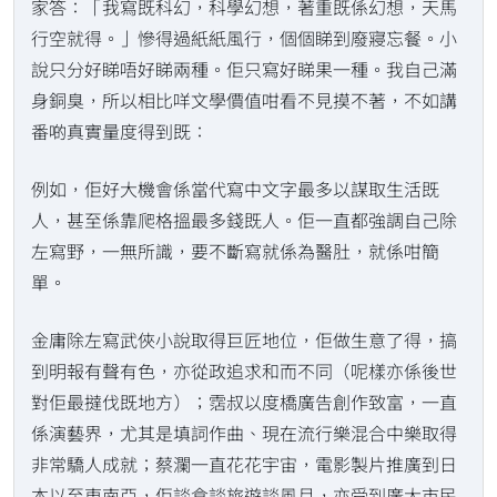
家答：「我寫既科幻，科學幻想，著重既係幻想，天馬
行空就得。」慘得過紙紙風行，個個睇到廢寢忘餐。小
說只分好睇唔好睇兩種。佢只寫好睇果一種。我自己滿
身銅臭，所以相比咩文學價值咁看不見摸不著，不如講
番啲真實量度得到既：
例如，佢好大機會係當代寫中文字最多以謀取生活既
人，甚至係靠爬格搵最多錢既人。佢一直都強調自己除
左寫野，一無所識，要不斷寫就係為醫肚，就係咁簡
單。
金庸除左寫武俠小說取得巨匠地位，佢做生意了得，搞
到明報有聲有色，亦從政追求和而不同（呢樣亦係後世
對佢最撻伐既地方）；霑叔以度橋廣告創作致富，一直
係演藝界，尤其是填詞作曲、現在流行樂混合中樂取得
非常驕人成就；蔡瀾一直花花宇宙，電影製片推廣到日
本以至東南亞，佢談食談旅遊談風月，亦受到廣大市民