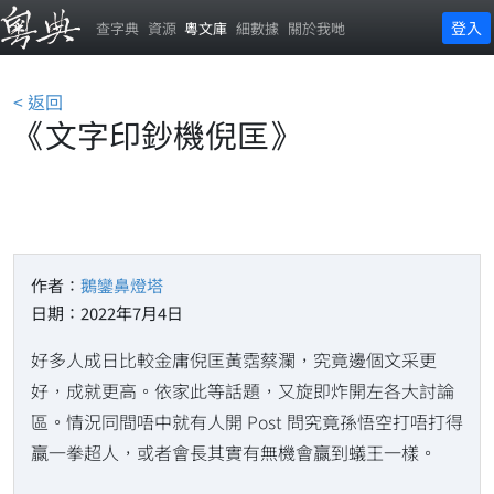
登入
查字典
資源
粵文庫
細數據
關於我哋
< 返回
《文字印鈔機倪匡》
作者：
鵝鑾鼻燈塔
日期：2022年7月4日
好多人成日比較金庸倪匡黃霑蔡瀾，究竟邊個文采更
好，成就更高。依家此等話題，又旋即炸開左各大討論
區。情況同間唔中就有人開 Post 問究竟孫悟空打唔打得
贏一拳超人，或者會長其實有無機會贏到蟻王一樣。