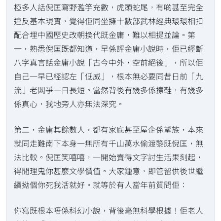
極多人話倪匡寫野濫竽充數，虎頭蛇尾，有啲甚至完全
違反基本現實，覺得佢同坐擁十數部武林經典環環相扣
配合埋中國歷史改朝換代既金庸，難以相提並論。第
一，熟悉倪匡既都知道，早係評金庸小說時，佢已經斷
八字真言話金庸小說「古今中外，空前絕後」，所以佢
自己一早已經認左「低威」，根本無必要同昔日前「九
流」老闆爭一日長短。當然背後有幾多係擦鞋，有幾多
係真心，我地旁人亦無法深究。
第二，金庸其餘數人，都有家底甚至屋企係望族，本來
就同走難南下本身一無所有千山萬水偷渡黎既倪匡，無
法比較。倪匡笑嘻嘻，一開始賣得文字討生活果刻起，
得閒理鬼你甚麼文學價值。大家鍾意，即管留供後世繼
續拗個你死我活就好。就等於有人當年前質問佢：
你寫既根本唔係科幻小說，背後毫無科學根據！佢老人