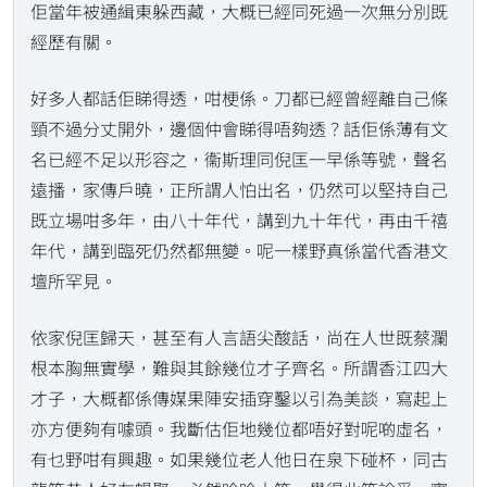
佢當年被通緝東躲西藏，大概已經同死過一次無分別既
經歷有關。
好多人都話佢睇得透，咁梗係。刀都已經曾經離自己條
頸不過分丈開外，邊個仲會睇得唔夠透？話佢係薄有文
名已經不足以形容之，衞斯理同倪匡一早係等號，聲名
遠播，家傳戶曉，正所謂人怕出名，仍然可以堅持自己
既立場咁多年，由八十年代，講到九十年代，再由千禧
年代，講到臨死仍然都無變。呢一樣野真係當代香港文
壇所罕見。
依家倪匡歸天，甚至有人言語尖酸話，尚在人世既蔡瀾
根本胸無實學，難與其餘幾位才子齊名。所謂香江四大
才子，大概都係傳媒果陣安插穿鑿以引為美談，寫起上
亦方便夠有噱頭。我斷估佢地幾位都唔好對呢啲虛名，
有乜野咁有興趣。如果幾位老人他日在泉下碰杯，同古