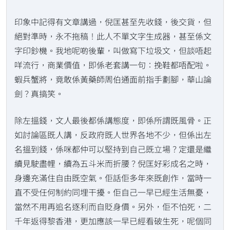
印象中記得有文章講過，倪匡甚至先收錢，後交貨，但
絕對準時，永不拖稿！此人不單文字生成器，甚至係文
字印鈔機。我地呢啲後輩，叫做寫下垃圾文，但談唔起
咩流行，商業價值，即係老套講一句：挽鞋都唔配啦。
蝦兵蟹將，竟敢係黃藥師周伯通面前指手劃腳，華山論
劍？真搞笑。
除左搵錢，文人最後都係講態度，即係所謂既風骨。正
如討論區既人講，反政府既人世界各地不少，但係出左
名搵到錢，係咪都仲可以堅持到自己既立場？定還是繼
續見駛盡𢃇，續為五斗米而折腰？倪匡好彩成名之時，
身邊充滿住自由既空氣。佢話佢多年來既創作，當時一
直不受任何制約同埋干擾。佢自己一早已經生活無憂，
當然不用再追名逐利而自貶身價。另外，佢不怕死，二
千年返得黎香港，更加應該一早已經看破生死，呢個同