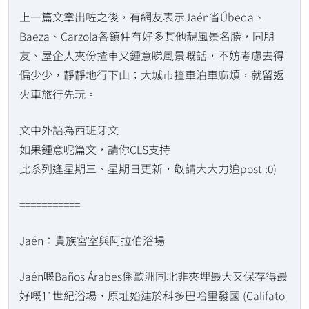
上一篇文章出咗之後，有網友表示Jaén省Úbeda、
Baeza、Carzola各鎮仲有好多其他靚風景名勝，同朋
友、屋企人夾份揸車又鍾意睇風景嘅話，不妨考慮去得
偏少少，靜靜地行下山；大城市揸車泊車麻煩，就留返
火車旅行先玩。
文中外語為西班牙文
如果鍾意呢篇文，請你CLS支持
此系列逢星期三、星期日更新，敬請大大力追post :0)
===========
Jaén：貴族宮室與阿拉伯浴場
Jaén嘅Baños Árabes係歐洲同北非夾埋最大又保存得最
好嘅11世紀浴場，原址始建於科多巴哈里發國 (Califato