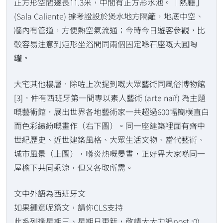
正方形空間邊長11.3米，中間有正方形水池。「熱廳」
(Sala Caliente) 據考證設於煲水地方隔籬，地底中空、
牆內有管道，方便熱空氣流通；今時今日遊客參觀，比
較容易注意到矩形坐浴間同兩個固定喺石座嘅大圓陶
罐。
大宅其他樓層，除咗上次提到嘅大眾藝術同風俗博物館
[3]，仲有西班牙第一間專以素人藝術 (arte naïf) 為主題
嘅藝術館，展出世界各地藝術家一共超過600幅簡樸直白
而色彩繽紛嘅畫作（右下圖）。同一座建築裡面有齊中
世紀歷史、近世建築風格、大眾生活文物、當代藝術、
城市風景（上圖），喺炎熱嘅晏晝，正好畀大家喺同一
屋檐下共同乘涼，但又各取所需。
文中外語為西班牙文
如果鍾意呢篇文，請你CLS支持
此系列逢星期三、星期日更新，敬請大大力追post :0)