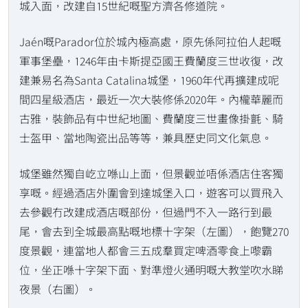
城入面，改建自15世紀嘅聖方濟各修道院。
Jaén嘅Parador位於城內極高處，原先係阿拉伯人起嘅
軍事堡壘，1246年由卡斯提亞國王費蘭度三世收復，改
建兼易名為Santa Catalina城堡，1960年代再擴建成呢
間四星級酒店，最近一次大裝修係2020年。內櫳華麗而
古雅，裝飾品有中世紀地圖、費蘭度三世畫像掛氈、騎
士盔甲、當地陶瓷出品等等，兼具歷史同文化氣息。
城堡雖然獨自屹立喺山上面，但景觀並唔係酒店住客獨
享嘅。經過酒店外圍會到達城堡入口，遊客可以買飛入
去參觀冇改建成酒店嘅部份，但過門不入一路行到最
尾，會去到全城最高點嘅地標十字架（左圖），飽覽270
度景觀，連當地人都會三五成羣買定啤酒零食上嚟霸
位，坐正喺十字架下面、對準燈火通明嘅大教堂吹水睇
夜景（右圖）。