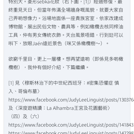
特別大。菱形sebka花紋（右下圖，[1]）經過修復，最
終重見天日，但當年佈滿全場牆身嘅風貌，就要大家自
己畀啲想像力。浴場地面係一座貴族宮室，依家改建成
博物館，展出民俗文物、農具等，例如橄欖去核同榨油
工具，仲有男女傳統衣飾。天台風景唔錯，行到攰可以
唞下，放眼Jaén遠近景色（咪又係橄欖樹～）。
欲窮千里目，更上一層樓。想再望遠啲（即係見多啲橄
欖樹），我仲有個好介紹，下篇繼續。
[1] 見〈穆斯林治下的中世紀西班牙：#密集恐懼症 慎
入、哥倫布墓〉
https://www.facebook.com/JudyLeeLinguist/posts/130376
及〈深度遊精讀：La Alhambra王宮及花園藝術〉
（四）及（六）
https://www.facebook.com/JudyLeeLinguist/posts/141843
https://www.facebook.com/JudyLeeLinguist/posts/142298