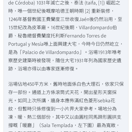
de Córdoba) 1031年滅亡之後、泰法 (taifa, [1]) 崛起之
時，喺一個世紀後嘅摩哈德王朝時期 [2] 重新裝修，
1246年基督教國王費蘭度三世收復Jaén後仍然沿用，至
15世紀改為皮革廠。16世紀後期，Villardompardo伯
爵、秘魯總督費蘭度托利斯Fernando Torres de
Portugal y Mesía喺上面興建大宅，今時今日仍然屹立，
是為「Palacio de Villardompardo」。浴場1913年喺考
察歷史建築時被發現，隨住大宅1931年列為國家歷史遺
跡，浴場亦得以由專家逐漸修復。
浴場佔地450平方米，舊時地面係白色大理石，依家只保
存一部份。通道上方係滾筒式天花，開出星形天窗採
光。如同上次所講，牆身本應佈滿紅色菱形sebka花
紋，但暫時只係修復到一小片畀大家參考。場地分為
凍、暖、熱三個部份，其中又以由圓柱同馬蹄形圓拱支
撐嘅「暖廳」（Sala Templada，左下圖）最為寬敞，