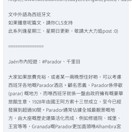
文中外語為西班牙文
如果鍾意呢篇文，請你CLS支持
此系列逢星期三、星期日更新，敬請大大力追post :0)
===============
Jaén市內短遊：#Parador、千里目
大家如果旅費充裕，或者某一兩晚想住好啲，可以考慮
西班牙各地嘅Parador酒店。顧名思義，Parador係停歇
(parar) 嘅地方，而喺西班牙就係一盤由政府擁有嘅豪華
旅館生意，1928年由國王阿方索十三世成立，至今已經
發展到超過90間。Parador通常佔據全城最靚景嘅地
方，由大座嘅歷史建築活化而成，例如修道院、城堡、
王宮等等，Granada嘅Parador更加直頭喺Alhambra宮