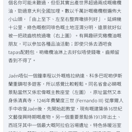
個名你可能未聽過，但佢其實出產世界超過兩成嘅橄欖
油，勁過意大利全國加埋。數以千萬計嘅橄欖樹遍佈大
小山頭，「由上至下、左至右整齊噉排列好」，延綿幾
十公里，綠色嘅樹同啡色嘅土地涇渭分明，遠景就好似
被一把疏齒梳梳過噉（右上圖）。有興趣研究橄欖油嘅
朋友，可以參加各種品油活動；即使只係去酒吧食
tapas配麪包，啲橄欖油淋上去好似唔使錢噉，齒頰留
香到不得了。
Jaén唔似一個鐘車程以外嘅格拉納達、科多巴呢啲伊斯
蘭重鎮咁多遊客，所以感覺比較輕鬆。同名省會必睇嘅
景點當然又係宏偉嘅主教座堂（左圖），原址當然又本
身係清真寺，1246年費蘭度三世 (Fernando III) 從摩爾人
手中收復Jaén後，先開始起教堂，現有嘅建築係16世紀
文藝復興時期嘅產物。另一個重要景點係1913年出土、
西班牙其中一個最大嘅阿拉伯浴場遺址，特色係暖浴室