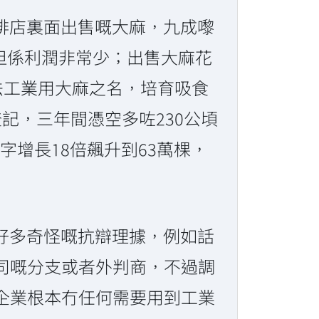
咖啡店裏面出售嘅大麻，九成嚟
 但係利潤非常少；出售大麻花
法工業用大麻之名，培育吸食
植登記，三年間憑空多咗230公頃
後數字增長18倍飆升到63萬棵，
有好多奇怪嘅抗辯理據，例如話
司嘅分支或者外判商，不過調
企業根本冇任何需要用到工業