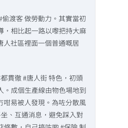
#偷渡客 做勞動力。其實當初
導，相比起一路以嚟把持大麻
足唐人社區裡面一個普通嘅居
貫徹 #唐人街 特色，初頭
人。成個生產線由物色場地到
，冇咁易被人發現。為咗分散風
平坐、互通消息，避免踩入對
條數，自己搞咗啲 #保險 制