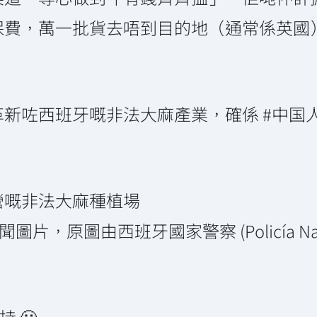
保費，萬一批貨去唔到目的地（通常係英國
。
新咗西班牙嘅非法大麻產業，確係 #中国
營嘅非法大麻種植場
聞圖片，原圖由西班牙國家警察 (Policía Nac
 🙂