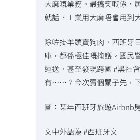
大麻嘅業務。最搞笑嘅係，
就話，工業用大麻唔會用到大
除咗掛羊頭賣狗肉，西班牙
庫，都係極佳嘅掩護。國民
運送，甚至發現跨國 #黑社
有……？今次賣個關子先，
圖：某年西班牙旅遊Airbnb
文中外語為 #西班牙文