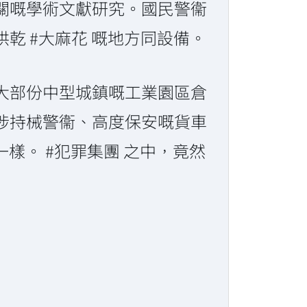
關嘅學術文獻研究。國民警衞
乾 #大麻花 嘅地方同設備。
大部份中型城鎮嘅工業園區倉
涉持械警衞、高度保安嘅貨車
樣。 #犯罪集團 之中，竟然