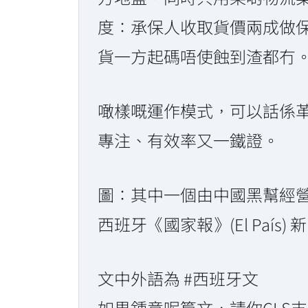
度：承保人收取貨價兩成做
貨一方起碼唔使蝕到渣都冇
噉樣嘅運作模式，可以話係革
專注、有效率又一鐵證。
圖：其中一個由中國黑幫經
西班牙《國家報》(El País) 新
文中外語為 #西班牙文
如果鍾意呢篇文，請你CLS支持