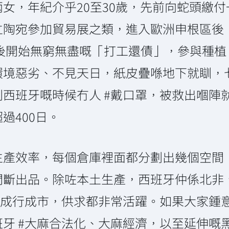
女，年紀介乎20至30歲，先前向蛇頭繳
陶宛參加貿易展之類，進入歐洲申根區後，輾
照後開始無窮無盡嘅「打工還債」，參與種
環境惡劣、不見天日，紙皮疊喺地下就瞓，
西班牙嘅時候冇人 #戴口罩，被救出嗰陣
過400日。
生產效率，每個倉庫裡面都分劃出幾個空間
間斷出品。除咗本土生產，西班牙仲係北非
 成行成市，供求都非常活躍。如果大家鍾
牙 #大麻合法化、大麻經濟，以至延伸嘅黑幫