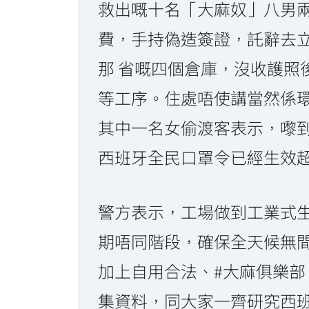
救出嘅十名「大麻奴」八男兩
費，手持偽造簽證，託辭去立
那 省嘅四個倉庫，沒收護
等工序。住處唔使講當然係
其中一名女偷渡客表示，嚟到
西班牙全民口罩令已經生效超
警方表示，工場做到工業式
期唔同階段，確保全天候無
加上自用合法、#大麻俱樂部
集資料，同大家一齊研究西班