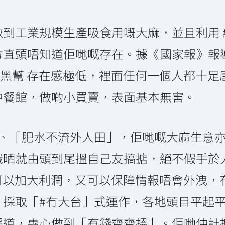
到工業規模生產吸食用嘅大麻，並且利用 
方直頭唔知道佢哋嘅存在。據《國家報》報
#黑幫 存在感極低，裡面任何一個人都十
中餐館，做啲小買賣，表面基本無害。
、「肥水不流外人田」，佢哋嘅大麻生意亦都
識晒就由頭到尾搵自己友搞掂，絕不假手於
既可以加大利潤，又可以保障情報唔會外洩
，採取「#冇大台」式運作，各地頭目平起
道，專心做到「有錢齊齊搵」。佢哋仲計掂