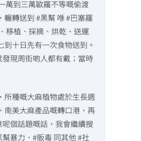
付一萬到三萬歐羅不等嘅偷渡
轉送到 #黑幫 喺 #巴塞羅
植、移植、採摘、烘乾、送運
七到十日先有一次食物送到。
就發現周街啲人都有戴；當時
，所種嘅大麻植物處於生長週
、南美大麻產品嘅轉口港，再
意呢個話題嘅話，我會繼續搜
暴力、#販毒 同其他 #社