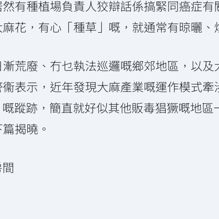
居然有種植場負責人狡辯話係搞緊同癌症有
麻花，有心「種草」嘅，就通常有晾曬、烘
日漸荒廢、冇乜執法巡邏嘅鄉郊地區，以及
警衞表示，近年發現大麻產業嘅運作模式牽
會 嘅蹤跡，簡直就好似其他販毒猖獗嘅地區一
下篇揭曉。
房間