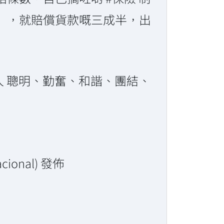
），就賠償貨款嘅三成半，出
人 聰明、勤奮、和諧、團結、
ional) 發佈