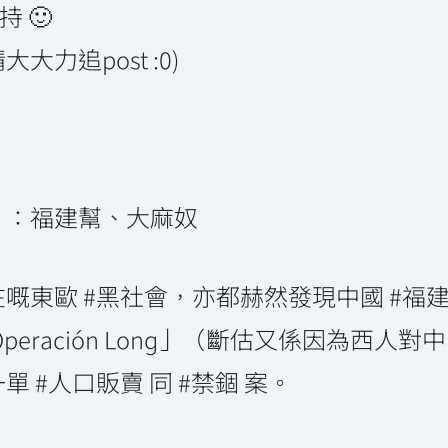
 🙂
力追post :0)
）：福建幫、大麻奴
東歐 #黑社會，亦都赫然發現中國 #福建幫
eración Long」（斷估又係因為西人
 #人口販賣 同 #禁錮 案。