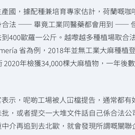
 生產國，據配種兼培育專家估計，荷蘭嘅
合法 —— 畢竟工業同醫藥都會用到 ——
到400歐羅一公斤。越嚟越多種植場取合
mería 省為例，2018年並無工業大麻種
衞 2020年檢獲34,000棵大麻植物，一年
控官表示，呢啲工場被人冚檔提告，通常都
未批，或者提交一大堆文件話自己係合法公
重中介再追到去北歐，就會發現所謂嘅關聯