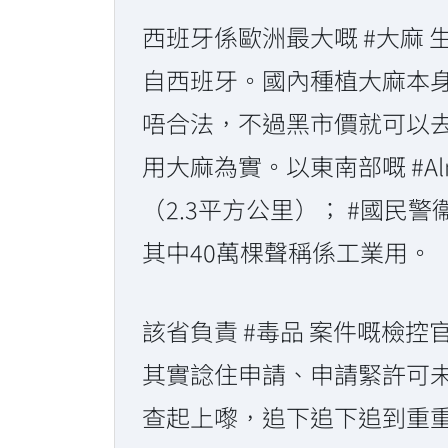
西班牙係歐洲最大嘅 #大麻
自西班牙。國內種植大麻本身
唔合法，不過黑市價就可以去
用大麻為實。以東南部嘅 #Al
（2.3平方公里）； #國民警
其中40萬棵聲稱係工業用。
該省負責 #毒品 案件嘅檢
其實諗住申請、申請緊許可
查起上嚟，追下追下追到重