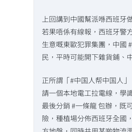
上回講到中國幫派喺西班牙做
若果唔係有線報，西班牙警
生意嘅東歐犯罪集團，中國 
民，平時可能開下雜貨鋪、
正所謂「#中国人帮中国人」
請一個本地電工拉電線，學
最後分銷 #一條龍 包辦，
險，種植場分佈西班牙全國
方地盤，同時共用某啲物流渠