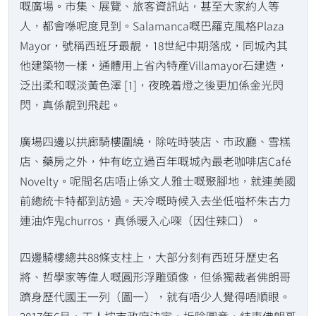
嘅廣場。市集、展覽、旅客資訊站，甚至大家約人等
人，都會喺呢度見到。Salamanca嘅巴羅克風格Plaza
Mayor，號稱西班牙最靚，18世紀中期落成，同城內其
他建築物一樣，通體用上省內特產Villamayor石建造，
泛出柔和嘅淡黃色澤 [1]，夜晚着燈之後更加係金光閃
閃，真係靚到飛起。
廣場四邊以拱廊騎樓圍繞，除咗時裝店、市政廳、雪糕
店、藥房之外，仲有屹立過百年嘅城內最老咖啡店Café
Novelty。呢間名店唔止係文人雅士嘅聚腳地，就連美國
前總統卡特都到訪過。天冷嘅時候入去坐低嗌杯朱古力
連油炸鬼churros，真係暖入心㗎（因住辣口）。
四邊騎樓總共88條支柱上，大部分刻有西班牙歷史名
將、哲學家等偉人嘅圓形浮雕頭像，但係獨裁者佛朗哥
躋身歷代國王一列（圖一），就有唔少人覺得唔順眼。