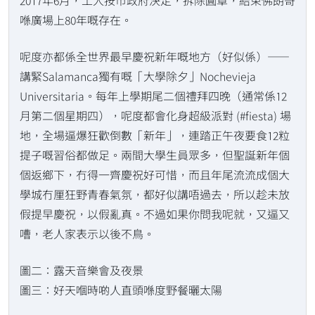
2017年6月，工人按市政府決定，拆除圓章，結束佛朗哥
喺廣場上80年嘅存在。
呢度亦都係全世界最早慶祝新年嘅地方（好似係）——
講緊Salamanca獨有嘅「大學除夕」Nochevieja
Universitaria。每年上學期尾二個禮拜四晚（通常係12
月第二個星期四），呢度都會化身超級派對 (#fiesta) 場
地，全場逼爆狂歡倒數「新年」，連踏正午夜要食12粒
提子嘅習俗都做足。兩間大學生員眾多，但聖誕新年個
個返鄉下，冇得一齊慶祝好可惜，而且年尾流流成個大
學城冇厘狂野青春氣氛，都好似講唔過去，所以趁未放
假提早慶祝，以假亂真。不過如果你問我呢就，又逼又
嘈，老人家表示以後不鳥。
圖二：露天音樂會及夜景
圖三：好天嗰時啲人直頭喺度野餐曬太陽