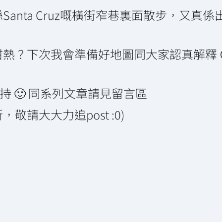
anta Cruz嘅橫街窄巷裏面散步，又真
熱？下次我會準備好地圖同大家認真解釋 
持 🙂 同系列文章請見留言區
請大大力追post :0)