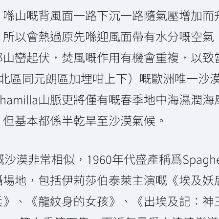
，喺山嘅背風面一路下沉一路隨氣壓增加而
，所以會熱過原先喺迎風面帶有水分嘅空氣
部山巒起伏，焚風嘅作用有機會重複，以致
北區同元朗區加埋咁上下）嘅歐洲唯一沙漠Ta
 Alhamilla山脈更將僅有嘅春季地中海
，但基本都係半乾旱至沙漠氣候。
沙漠非常相似，1960年代盛產稱爲Spaghet
地，包括伊莉莎伯泰萊主演嘅《埃及妖后》、In
》、《龍紋身的女孩》、《出埃及記：神王帝