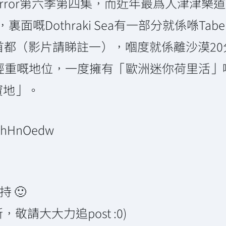
irror第六季第四集，而近年最爲人津津樂道嘅就係
os），裏面嘅Dothraki Sea有一部分就係喺T
raki首都（影片請睇註一），嗰度就係離沙漠20
舉足輕重嘅地位，一度擁有「歐洲迷你荷里活」
寶地」。
00hHnOedw
 🙂
請大大力追post :0)