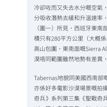
冷卻咗而又失去水分嘅空氣
分吸收潛熱去緩和升溫速率
（圖一）所見，西班牙東南
積只有280平方公里（大概係
高山包圍，東南面嘅Sierra
漠唔同範圍雖然地勢有差異
Tabernas地貌同美國西南部嘅
亦係好多電影沙漠場景嘅拍攝場
奇兵》系列第三集《聖戰奇兵