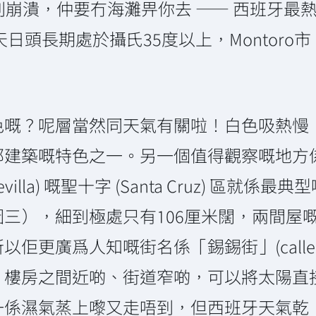
到崩潰，仲要冇海灘畀你去 —— 西班牙最
，夏天日頭長期處於攝氏35度以上，Montoro
色嘅？呢層當然同天氣有關啦！白色吸熱慢
部建築嘅特色之一。另一個值得觀察嘅地方
Sevilla) 嘅聖十字 (Santa Cruz) 
oso（圖三），細到極處只有106厘米闊，兩
廣爲人知嘅街名係「錫錫街」(calle de 
。樓房之間近啲、街道窄啲，可以將太陽直
一係濕氣蒸上嚟又走唔到，但西班牙天氣乾