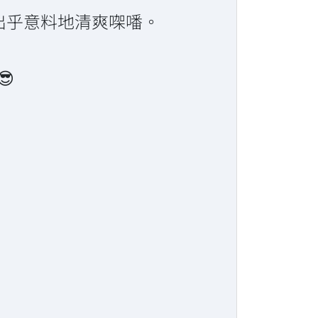
係出乎意料地清爽㗎噃。
