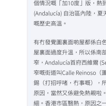
個情況嘅「加10度」版，熱
(Andalucía) 自治區內陸
嘅歷史高溫。
有冇發覺圖裏面啲屋都係白
屋裏面過度升溫，所以係南
窄，Andalucía首府西維爾 (
窄嘅街道叫Calle Rein
錫（打招呼啫，冇事嘅），所以佢更
原因，當然又係避免熱親啦
細。香港市區翳熱，原因之