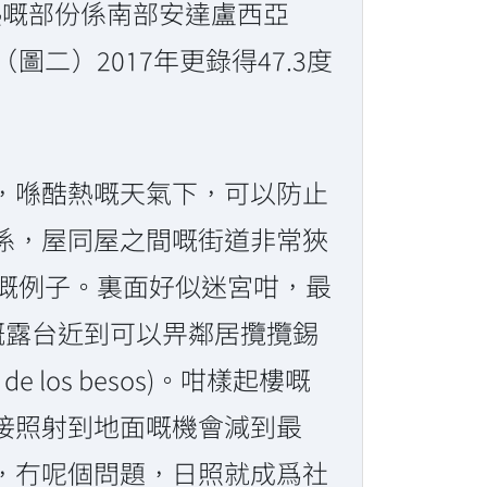
熱嘅部份係南部安達盧西亞
市（圖二）2017年更錄得47.3度
，喺酷熱嘅天氣下，可以防止
係，屋同屋之間嘅街道非常狹
區就係最典型嘅例子。裏面好似迷宮咁，最
間屋嘅露台近到可以畀鄰居攬攬錫
los besos)。咁樣起樓嘅
接照射到地面嘅機會減到最
，冇呢個問題，日照就成爲社