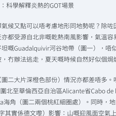
）：科學解釋炎熱的GOT場景
釋氣候又點可以唔考慮地形同地勢呢？除咗
天亦都受源自北非嘅乾熱南風影響，氣溫容
嘅Guadalquivir河谷地帶（圖一）
坡，冇辦法逃走，夏天嘅時候自然好似個焗
（圖二大片深橙色部份）情況亦都差唔多。
北至華倫西亞自治區Alicante省Cabo de
de Gata海角（圖二兩個桃紅細圈處）。同時，
, 個föhn字其實係德文嚟）影響：山嘅迎風面