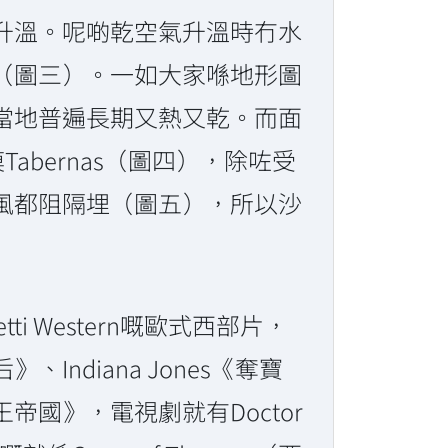
升溫。呢啲乾空氣升溫時冇水
（圖三）。一如大家喺地形圖
當地普遍長期又熱又乾。而面
bernas（圖四），除咗受
濕潤海風都阻隔埋（圖五），所以沙
ti Western嘅歐式西部片，
diana Jones《奪寶
國》，電視劇就有Doctor