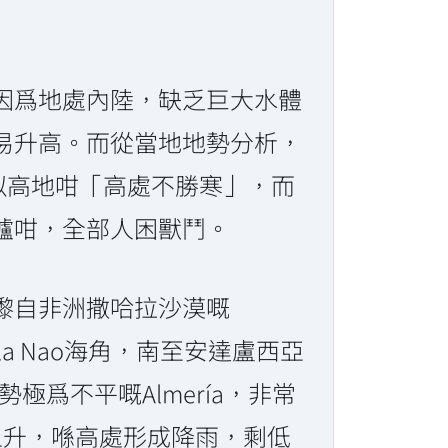
因爲地處內陸，缺乏巨大水體
易升高。而從當地地勢分析，
，唔似高地咁「高處不勝寒」，而
爐咁，全部人困獸鬥。
嚟自非洲撒哈拉沙漠嘅
 la Nao海角，南至安達盧西亞
地勢極爲不平嘅Almería，非常
空氣上升，喺高處形成降雨，剩低