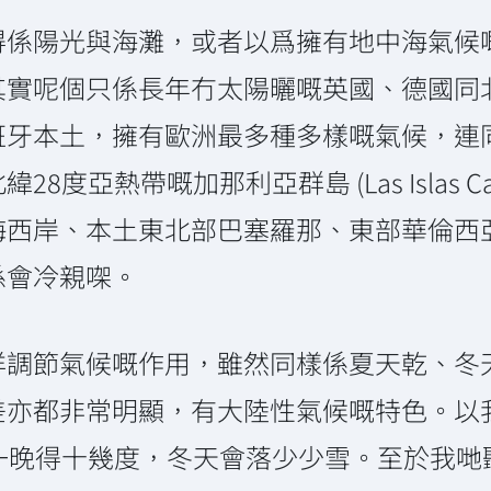
得係陽光與海灘，或者以爲擁有地中海氣候
其實呢個只係長年冇太陽曬嘅英國、德國同
班牙本土，擁有歐洲最多種多樣嘅氣候，連
度亞熱帶嘅加那利亞群島 (Las Islas Ca
海西岸、本土東北部巴塞羅那、東部華倫西
係會冷親㗎。
洋調節氣候嘅作用，雖然同樣係夏天乾、冬
差亦都非常明顯，有大陸性氣候嘅特色。以
一晚得十幾度，冬天會落少少雪。至於我哋