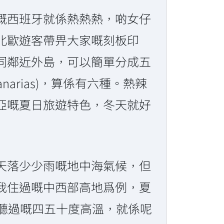
嘅西班牙就係熱熱熱，啲女仔
北歐遊客帶畀大家嘅刻板印
同鄰近外島，可以簡單分成五
narias)，算係有六種。熱辣
亞嘅夏日旅遊特色，冬天就好
天落少少雨嘅地中海氣候，但
我住過嘅中西部高地爲例，夏
聽過嘅四五十度高溫，就係呢