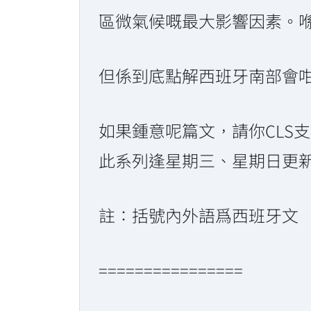
區微氣候嘅最大影響因素。喺S
但係到底點解西班牙南部會咁
如果鍾意呢篇文，請你CLS支
此系列逢星期三、星期日更新，敬
註：括號內外語爲西班牙文
================