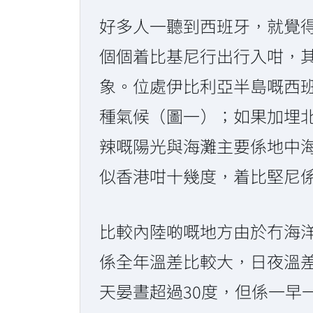
好多人一聽到西班牙，就覺
個個着比基尼行出行入咁，
象。位處伊比利亞半島嘅西
種氣候（圖一）；如果加埋北緯28
辣嘅陽光與海灘主要係地中
似香港咁十幾度，着比堅尼
比較內陸啲嘅地方由於冇海
係全年溫差比較大，日夜溫
天晏晝超過30度，但係一早