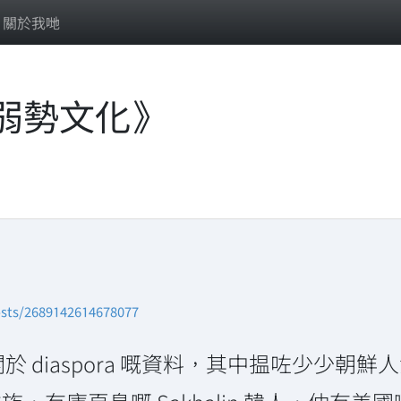
關於我哋
弱勢文化》
sts/2689142614678077
 diaspora 嘅資料，其中揾咗少少朝