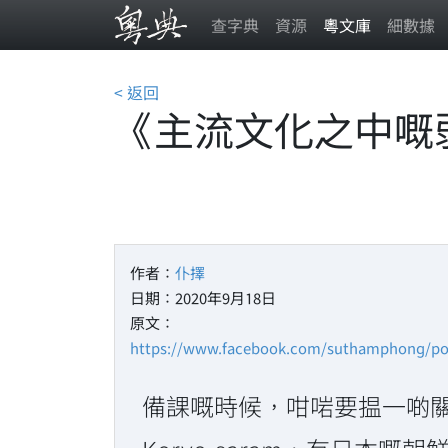
查字典
資源
粵文庫
細數據
< 返回
《主流文化之中嘅
作者：
仆擇
日期：2020年9月18日
原文：
https://www.facebook.com/suthamphong/po
備課嘅時候，咁啱要揾一啲關於