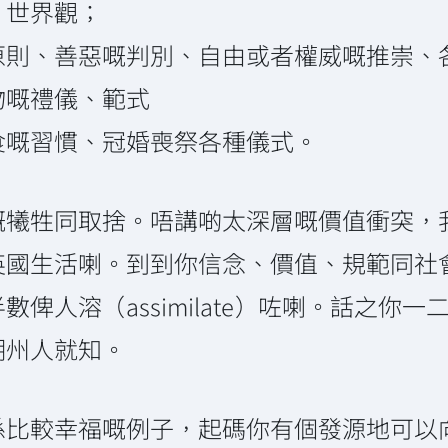
世界觀；
則、善惡嘅判別、自由或者權威嘅推崇、
嘅禮儀、範式
嘅習慣、冠婚喪祭各種儀式。
嘅犧牲同取捨。唔講啲太深層嘅價值衝突，
英國生活喇。到到你信念、價值、規範同社
俾人溶（assimilate）咗喇。話之你
潮州人就知。
係比較幸福嘅例子，起碼你有個發源地可以