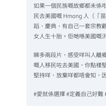
如果一個民族嘅故鄉都未係
民去美國嘅 Hmong 人
蹈、慶典，有自己一套宗教觀
女人生十胎。佢哋喺美國嘅
睇多兩段片，感受咩叫人離
嘅人移民咗去美國，你點樣
堅持咩、放棄咩都唔會知，
#愛就係選擇 #定義自己好難