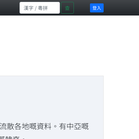
查
登入
鮮人流散各地嘅資料。有中亞嘅