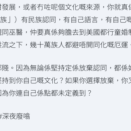
咁發展，或者冇咗呢個文化嘅來源，你就真
（「苗族」）有民族認同，有自己語言，有自
同巫醫，仲要真係夠膽去到美國都行童婚制，
洪流之下，幾十萬族人都避唔開同化嘅厄運
鄉賤。因為無論係堅持定係放棄認同，都係
堅持到你自己嘅文化？如果你選擇放棄，你
因為你連自己係點都未定義到？
 #深夜廢噏