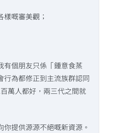
各樣嘅審美觀；
我有個朋友只係「鍾意食蒸
會行為都修正到主流族群認同
一二百萬人都好，兩三代之間就
向你提供源源不絕嘅新資源。