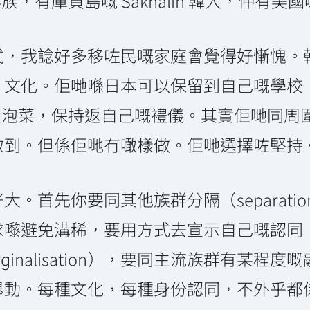
朝鮮族，有庫頁島嘅 Sakhalin 韓人，仲有美
式，我諗好多移咗民嘅家庭會覺得好慚愧。
、文化。佢哋喺日本可以保留到自己嘅學校
人) 繼續食泡菜，保持返自己嘅禮儀。其實佢哋
做到。但係佢哋冇噉樣做。佢哋選擇咗堅持
。首先你要同其他族群分隔（separati
求嚟避免溝稀，要用方式去宣示自己嘅認同
nalisation），要同主流族群有某程度嘅融合
舉動。每種文化，每種身份認同，不外乎都