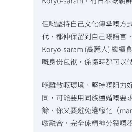
Koryo-saram，有日本嘅
佢哋堅持自己文化傳承嘅方
代，都仲保留到自己嘅語言
Koryo-saram (高麗
嘅身份包袱，係隨時都可以
喺離散嘅環境，堅持嘅阻力好大
同，可能要用同族通婚嘅要
餘，你又要避免邊緣化（margi
嚟融合，完全係精神分裂嘅