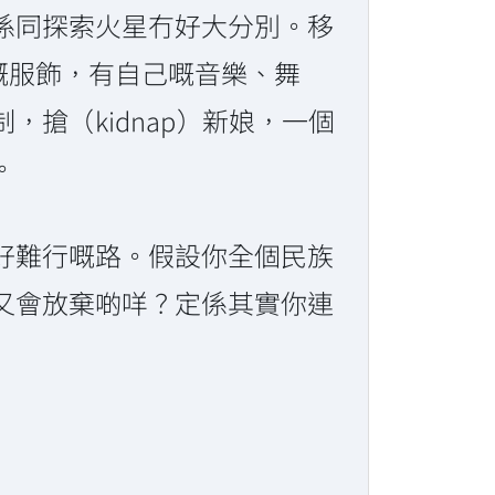
係同探索火星冇好大分別。移
己嘅服飾，有自己嘅音樂、舞
搶（kidnap）新娘，一個
。
好難行嘅路。假設你全個民族
又會放棄啲咩？定係其實你連