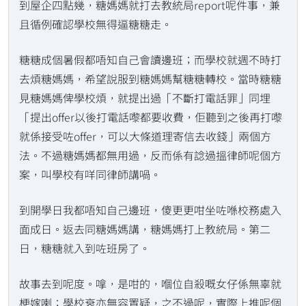
到屋企四點幾，糖媽媽就打去教統局report呢件事，兼
且循例確認學校無得逼糖糖走。
糖糖成個暑假都唔知自己會讀邊班；而學校就週不時打
去煩糖媽媽，希望說服到糖媽媽幫糖糖轉校。當時糖糖
見糖媽媽俾學校煩，就提出過「不斷打電話罪」同埋
「提出offer以後打電話嚟都要收費，佢聽到之後再打嚟
就係接受咗offer，可以大條道理寄信去收錢」兩個方
法。不過糖媽媽都無用過，反而係有諗過搵律師呢個方
案，叫學校有咩同律師講喎。
到開學日我都唔知自己邊班，傻更更咁坐咗喺校務處入
面成日。返去同糖媽媽講，糖媽媽打上教統局。第二
日，糖糖就入到咗班房了。
故事去到呢度。嗱，是咁的，嗰位自殺嘅女仔係無辜就
梗嫁喇；學校衰亦無容置疑，之不過呢，實際上推呢個