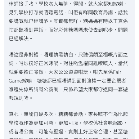
律師接手啫？學校啲人無聊、得閒，就大家都知嫁喇。
見到學校打嚟就唔聽電話，叫佢有咩同教育局講，話我
要講嘅就已經講晒。其實都無咩，糖媽媽有時返工真係
忙都聽唔到電話，而好彩係糖媽媽未使去到呢步，問題
已經解決。
唔諗是非對錯，唔理孰黑孰白，只聽偏頗至極嘅片面之
詞，咁炒粉好正常嫁喎。對住啲濫權同亂嚟嘅人，當然
就係要揸正嚟做，大家公公道道咁玩，咁先至係Fair
Game嫁嘛。糖糖都已經唔講到面對強權一定要企弱者
嗰邊先係所謂嘅公義喇，只係希望大家都守返同一套遊
戲規則啫。
真心，無論再幾多次，糖糖都會話，家長嘅不作為比起
學校嘅作為更加可惡，更加可恥。學校係社會嘅縮影，
或者唔公義，可能有壓逼，實則上好正常合理，甚至糖