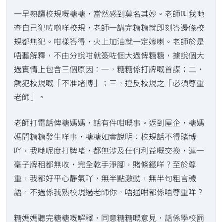
一早熟讀校規嘅糖糖，當然感到莫名其妙。老師叫我哋
查自己犯咗啲咩校規，老師一講完糖糖就即刻答邊條校
規都無犯。咁樣答得，火上加油就一定嫁喇。老師於是
唔聽解釋，不由分說咁就簽咗個大過俾糖糖，據說個大
過實情上包含三個原因：一，糖糖係打牌嘅首謀；二，
觸犯校規嘅「不准賭博」；三，違反校規之「必須尊重
老師」。
老師打電話俾糖媽媽，話有件咁嘅事。返到屋企，糖媽
媽問糖糖發生咩事，糖糖如實說明：校規話不得賭博
吖，我哋呢度打牌啫，都無涉及任何利益嘅交換，連一
毫子牌租都無收，完全乾手淨腳，賭條鐵咩？至於尊
重，我都好平心靜氣吖，無半點激動，無半句粗言穢
語，不過係我熟校規過老師你，唔通咁都係唔尊重咩？
糖媽媽聽完糖糖嘅解釋，同意糖糖嘅意見，話係學校罰