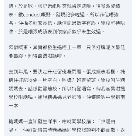
錯。於是呢，張記過紙唔簽就肯定嫁啦。後嚟派成績
表，數conduct嘅野，發現記多咗過，所以非但唔簽
名，仲攝多封家長信，話佢記過數字有誤。學校堅持唔
改，於是嗰張成績表到依家都似乎未生效過。
類似嘅事，其實都發生過唔止一單，只係打牌呢次最低
能最膠，罰得最錯咁話啦。
去到年尾，要決定升班留班嘅問題。張成績表嗰欄，糖
糖仲好記得係一片空白，唔講升班定留班。學校叫咗糖
媽媽去，話係勸籲離校，所以特登唔寫，俾我容易咁搵
學校咁話喎。據說糖媽媽見老師時，仲獲贈咗中學指南
一本。
糖媽媽一直知發生咩事，咁就同學校講：「無理由
喎。」仲好記得當時糖媽媽同學校嘅談判不歡而散，返