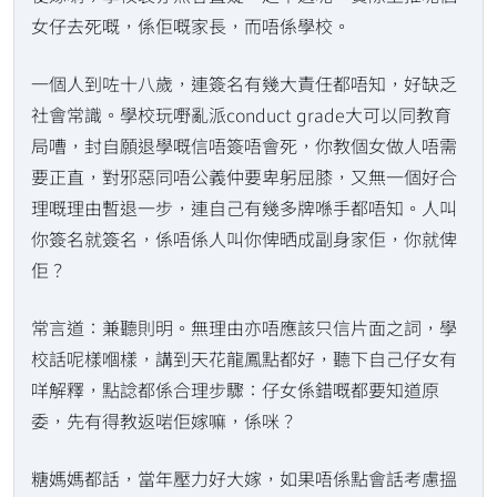
女仔去死嘅，係佢嘅家長，而唔係學校。
一個人到咗十八歲，連簽名有幾大責任都唔知，好缺乏
社會常識。學校玩嘢亂派conduct grade大可以同教育
局嘈，封自願退學嘅信唔簽唔會死，你教個女做人唔需
要正直，對邪惡同唔公義仲要卑躬屈膝，又無一個好合
理嘅理由暫退一步，連自己有幾多牌喺手都唔知。人叫
你簽名就簽名，係唔係人叫你俾晒成副身家佢，你就俾
佢？
常言道：兼聽則明。無理由亦唔應該只信片面之詞，學
校話呢樣嗰樣，講到天花龍鳳點都好，聽下自己仔女有
咩解釋，點諗都係合理步驟：仔女係錯嘅都要知道原
委，先有得教返啱佢嫁嘛，係咪？
糖媽媽都話，當年壓力好大嫁，如果唔係點會話考慮搵