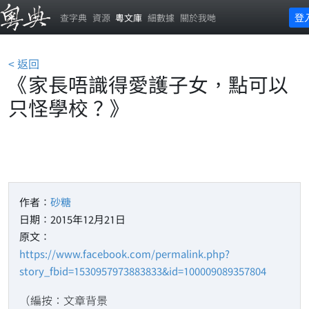
登
查字典
資源
粵文庫
細數據
關於我哋
< 返回
《家長唔識得愛護子女，點可以
只怪學校？》
作者：
砂糖
日期：2015年12月21日
原文：
https://www.facebook.com/permalink.php?
story_fbid=1530957973883833&id=100009089357804
（編按：文章背景