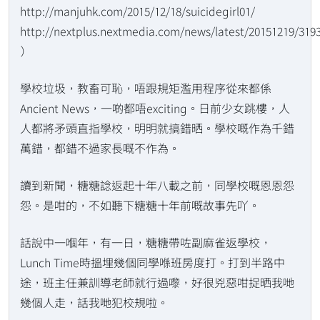
http://manjuhk.com/2015/12/18/suicidegirl01/
http://nextplus.nextmedia.com/news/latest/20151219/319
）
學校垃圾，教畜可恥，唔跟規矩濫用程序從來都係
Ancient News，一啲都唔exciting。日前少女跳樓，人
人都將矛頭直指學校，明明就搞錯晒。學校嘅作為千錯
萬錯，都錯不過家長嘅不作為。
讀到新聞，糖糖諗返起十年八載之前，同學校嘅恩恩怨
怨。是咁的，不如聽下糖糖十年前嘅故事先吖。
話說中一嗰年，有一日，糖糖帶咗副麻雀返學校，
Lunch Time時搵埋幾個同學喺班房度打。打到半路中
途，班主任兼訓導老師就行過嚟，好很兇惡咁捉晒我哋
幾個人走，話我哋犯校規啦。