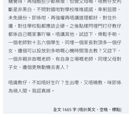
糖覺得，再殘酷些少都無壞：但做父母嘅，唔教仔女判
斷是非黑白，不問對錯咁對學校唯唯諾諾，卑躬屈膝，
未免過份。即係咁，再強權再唔講道理都好，對住外
邊，對住學校點都應該企硬。之後點樣閂埋門打仔教仔
都係自己嘅家事吖嘛。唔講其他，試諗下，俾鬆手啲，
一個老師對十五六個學生，同埋一個家長對頂多一個仔
女，邊個可以投放到多啲嘅心機時間落去教？又諗下，
一個非親非故嘅老師，有自身立場嘅老師，同埋父母對
子女，邊個更無動機去害人？
唔識教仔，不如唔好生吖？生出嚟，又唔曉教，咪即係
為禍人間。我認真嫁。
全文 1665 字 (唔計英文、空格、標點)