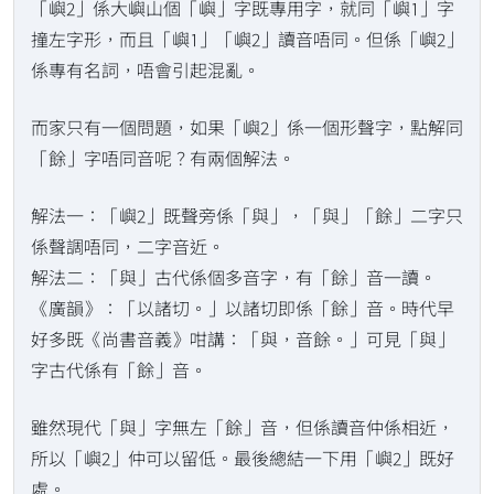
「嶼2」係大嶼山個「嶼」字既專用字，就同「嶼1」字
撞左字形，而且「嶼1」「嶼2」讀音唔同。但係「嶼2」
係專有名詞，唔會引起混亂。
而家只有一個問題，如果「嶼2」係一個形聲字，點解同
「餘」字唔同音呢？有兩個解法。
解法一：「嶼2」既聲旁係「與」，「與」「餘」二字只
係聲調唔同，二字音近。
解法二：「與」古代係個多音字，有「餘」音一讀。
《廣韻》：「以諸切。」以諸切即係「餘」音。時代早
好多既《尚書音義》咁講：「與，音餘。」可見「與」
字古代係有「餘」音。
雖然現代「與」字無左「餘」音，但係讀音仲係相近，
所以「嶼2」仲可以留低。最後總結一下用「嶼2」既好
處。