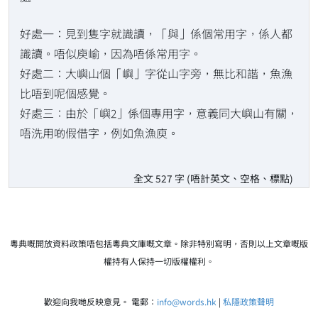
好處一：見到隻字就識讀，「與」係個常用字，係人都
識讀。唔似庾崳，因為唔係常用字。
好處二：大嶼山個「嶼」字從山字旁，無比和諧，魚漁
比唔到呢個感覺。
好處三：由於「嶼2」係個專用字，意義同大嶼山有關，
唔洗用啲假借字，例如魚漁庾。
全文 527 字 (唔計英文、空格、標點)
粵典嘅開放資料政策唔包括粵典文庫嘅文章。除非特別寫明，否則以上文章嘅版
權持有人保持一切版權權利。
歡迎向我哋反映意見。 電郵：
info@words.hk
|
私隱政策聲明