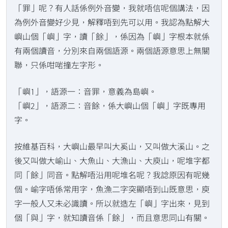
「罪」呢？有人話係例外音變，我就唔信呢個講法，因
為例外音變好少見，解釋唔到先可以用。我認為點解大
嶼山個「嶼」字，讀「餘」，係因為「嶼」字根本就係
有兩個讀音，分別來自兩個語源。兩個語源意思上無關
聯，只係咁啱撞左字形。
「嶼1」，語源一：音罪，意義為島嶼。
「嶼2」，語源二：音餘，係大嶼山個「嶼」字既專用
字。
按維基百科，大嶼山最早叫大奚山，又叫做大溪山。之
後又叫做大崳山、大魚山、大漁山、大庾山，呢堆字都
同「餘」同音。點解唔沿用呢堆名呢？我諗原因有呢幾
個。崳字唔係常用字，魚漁二字突顯唔到山既意思，庾
字一般人又未必識讀。所以就造左「嶼」字出來，見到
個「與」字，就知讀音係「餘」，而且意思同山有關。