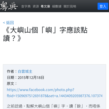
登入
查字典
資源
粵文庫
細數據
關於我哋
< 返回
《大嶼山個「嶼」字應該點
讀？》
作者：
白雲城主
日期：2015年12月18日
原文：
https://www.facebook.com/photo.php?
fbid=1509697512691878&set=a.1443409205987376.10737418
之前諗過，點解大嶼山個「嶼」字，讀「餘」，而唔係