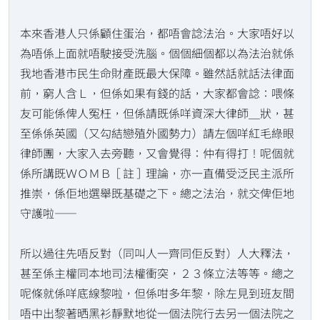
本來香港人只係顧住蛋治，都唔會諗法治。大家唔好以
為唔係上面就唔駛接受洗腦。個個細個都以為法治就係
我地香港市民生命財產既最大保障。雖然話就話法律面
前，窮人含Ｌ，但係如果有錢的話，大家都會諗：喂條
友可能係俾人冤枉，但係請既係咩資深大律師＿狀，甚
至係係英國（又勾結戀殖外國勢力）請左個咩紅毛綠眼
律師團，大家入去旁聽，又會覺得：仲有得打！呢個就
係所講既ＷＯＭＢ［註］理論，亦一直備受泛民主派所
推崇，係佢地選舉既基礎之下。總之法治，就交俾佢地
守護啦——
所以過往先唔反對（同叫人一齊同佢反對）人大釋法，
甚至係主權同本地司法權衝突，２３條立法等等。總之
呢條就係咩底線黎啦，但係咁多年黎，除左見到班友間
唔中出黎著晒黑衫靜默地從一個法院行去另一個法院之