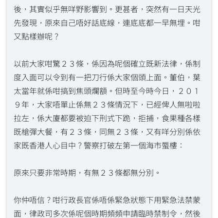
後，其實似乎無咩野影響到。更甚者，突然有一日天光
先發現，原來自己唔好話底線，連底底都一早無埋。咁
又點樣辦呢？
以前大家咁驚２３條，係因為呢個確立既新法律，係制
度入面可以令到有一把刀行係大家個頭上面。董伯，葉
太當年就係咁搞到焦頭爛額。但時至今時今日，２０１
９年，大家唔單止係無２３條情況下，已經俾人無啦啦
拉左，係大廈都要被迫下刑式下跪，拒捕，食果種各樣
既槍彈大餐，有２３條，同無２３條，又有咩分別係依
家既香港人心目中？警察打破左第一個海市蜃樓：
原來只要非常時期，有無２３條都無分別。
你仲唔信？咁行政長官係唔係緊急狀態下用緊急法禁蒙
面，律政司多次係呢個時期頻頻申請臨時禁制令，然後