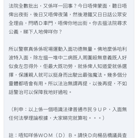
法院全數批出，又係咩一回事？今日唔俾蒙面，聽日唔
俾出夜街，後日又唔俾夜蒲，然後港鐵又日日話公眾安
全理由，閂晒Ｄ車門，唔俾你地出街。你去搵法院尋求
公義，睇下人地俾咩你？
所以警察真係係呢場運動入面功德無量。佛地麼係哈利
波特入面，除左搵一堆中二病既人周圍殺無意義既人好
似食左忽得外，佢最大既功勞，就係俾人知道愛就係選
擇，保護親人就可以挺身而出駛出最強魔法。幾多個分
靈體都唔會有用。所以法治無謂再提，以後再提，不如
話警治可以保障我地好過啦。
（利申：以上係一個唔識法律普通市民９ＵＰ，入面無
任何法學理論根據，大家睇完就算啦。。。）
註：唔知咩係ＷＯＭ（Ｄ）Ｂ。請快Ｄ向楊岳橋議員查