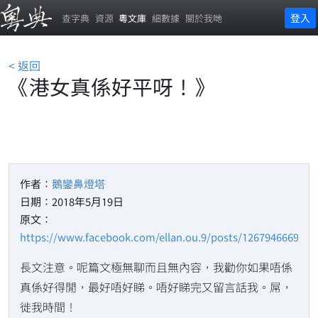
登入
查字典
資源
粵文庫
細數據
關於我哋
< 返回
《港女真係好平呀！》
作者：
鵝鑾鼻燈塔
日期：2018年5月19日
原文：
https://www.facebook.com/ellan.ou.9/posts/1267946669975
長文注意。呢篇文極無聊而且無內容，我勸你如果唔係
真係好得閒，最好唔好睇。唔好睇完又留言話我。屌，
徙我時間！