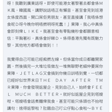
呀！我聽到廣東話呀。即使可能港女著黎著去都會係Ｍ
Ｋ風，韓國風，講野說話唔正有懶音，甚至會見到班港
女係度西面，開口屌佢男朋友，甚至直接講「我唔係想
食呢Ｄ呀今晚你明唔撚明呀死蠢！」果陣，我心中真係
會即刻俾ＬＩＫＥ。我甚至會有零點幾秒會都願意相
信：平胸著衫，真係會好睇Ｄ。係得香港先獨有既魅力
黎，其他地方都唔會做到！！
我覺得自己可能已經痴撚左線。但係當你成日都離開家
園，然後搞完一大堆垃圾做左一堆無聊野老細仲要屌你
果陣，ＪＥＴＬＡＧ又會搞到你幾日訓唔到覺，一切都
已經好似世界末日ＴＨＥ ＤＡＹ ＡＦＴＥＲ ＴＭ
Ｒ果陣，你會發現返屋企，見到自己人，始終會ＦＥＥ
Ｌ ＭＵＣＨ ＢＥＴＴＥＲ。就好似返屋企見到塔嫂
咁。塔嫂唔會話煮麵俾我食，甚至可能只係頭也不抬咁
講句：捨得返黎啦？肚餓自己叮公仔點心食啦～ＢＹＥ