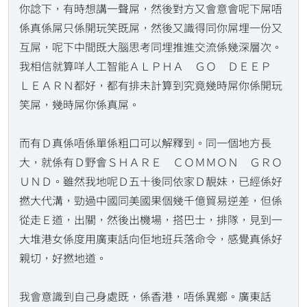
你諗下，有時想講一聲屌，然後對方又會意會呢下屌唔
係真係屌只係開玩笑既屌，然後又識得同你屌埋一份又
互屌，呢下中間既大腦思考同埋推進交流係幾深層次。
我相信就算咩人工智能ＡＬＰＨＡ ＧＯ ＤＥＥＰ
ＬＥＡＲＮ都好，都有排未計算到究竟幾時屌你係開玩
笑屌，幾時屌你係真屌。
而有Ｄ真係唔係單係粗口可以解釋到。同一個地方長
大，就係有Ｄ野會ＳＨＡＲＥ ＣＯＭＭＯＮ ＧＲＯ
ＵＮＤ。雖然我地呢Ｄ五十後同依家Ｄ靚妹，已經係好
撚大代溝，勁過中國同美國果個幾千億貿易逆差，但係
從走Ｅ道，出關，然後出機場，搭巴士，排隊，見到一
大堆港女係度用廣東話向佢地班兵落命令，感覺真係好
親切，好撚地道。
我會意識到自己身處既，係香港，唔係異鄉。廣東話