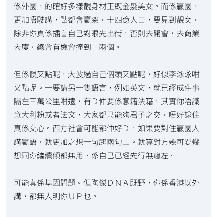
係外國，的確好多樣靚身材正既金髮美女。而係贏國，
更加唔駛講，點都會贏架，十四億人口，要見到靚女，
除非你真係插盲自己對眼先出街，否則去開會，去商業
大廈，總會有機會撞到一兩個。
但係靚又點呢，大波過自己個頭又點呢，好似李泳泳咁
又點呢。一要講另一隻語言，例如英文，就已經成件事
隔左三萬公里咁遠，有Ｄ仲要係意籍法籍，其實你唔識
意大利粉或者法文，大家都只能夠君子之交，唔好諗住
真係交心。西方社會可能都仲好Ｄ，如果要對住贏國人
講贏語，就更加之想一句起兩句止。就算對方幾可愛幾
想同你繼續傾都無用，係自己已經先行無癮左。
可能真係基因問題。但陶傑ＤＮＡ既野，你係香港以外
講，都無人明你ＵＰ乜。