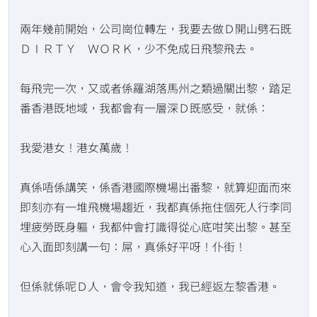
兩年幾前開始，公司崗位轉左，我要去做Ｄ開山劈石既
ＤＩＲＴＹ ＷＯＲＫ，少不免成日飛黎飛去。
每飛完一次，又或者係羅湖落馬州之類過關出黎，踏足
番香港既地域，我都會有一層深Ｄ既感受，就係：
我愛港女！港女萬歲！
真係唔係講笑，係香港國際機場出番黎，就算迎面而來
即刻亦有一堆飛機場趨近，我都真係拖住個死人行李同
埋疲勞既身軀，我都仲會打識得從心底咁笑出黎。甚至
心入面即刻講一句：屌，真係好平呀！仆街！
但係就係呢Ｄ人，會令我知道，我已經返左黎香港。