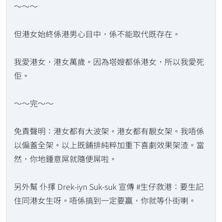
～～～
但港女始終係港男心目中，係不能取代既存在。
我愛港女，港女萬歲。因為塔嫂都係港女，所以我愛死
佢。
～～完～～
免責聲明：港女都有大波架。港女都有靚女架。我唔係
以偏蓋全架。以上既鋪排純粹加重下喜劇效果架渣。當
然，你地鍾意屌就隨便屌啦。
另外幫 仆擇 Drek-iyn Suk-suk 宣傳 #生仔救港：要生記
住同港女生呀。唔係搞到一定要贏，你就等仆街喇。