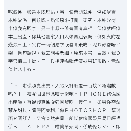
呢個係一般書本既理論。另一個問題就係：例如我賣一
本甜故係一百蚊既。點知原來打開一研究，本甜故得一
半係我寫既字，另一半原來係有圖有真相，但係就唔係
本土出產，係其他國家入口入黎再組裝既。例如夾附左
幾張三上、又有一兩個結衣既唇膏飛吻，呢Ｄ野都唔平
架！換句話說，我去問番老細，原來本書一百蚊，我Ｄ
字只值二十蚊，三上Ｄ相連編輯俾清妹果班蛋散，竟然
值七八十蚊。
「下，咁樣照賣出去，入帳又計順差一百蚊？唔岩數
喎？」「咁呢個世界係咁玩架嘛。ＩＰＨＯＮＥ夠強國
出產啦，有幾錢真係從強國黎呀，傻仔。」如果你突然
禁左甜故，隨時阿美利加做ＰＨＯＴＯＳＨＯＰ 幫封
面Ｐ圖既人，又會突然失業。所以依家國際貿易已經唔
係ＢＩＬＡＴＥＲＡＬ咁簡單架喇，係成條ＧＶＣ，即