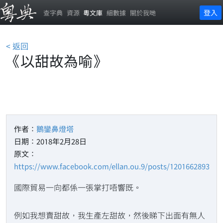
登入
查字典
資源
粵文庫
細數據
關於我哋
< 返回
《以甜故為喻》
作者：
鵝鑾鼻燈塔
日期：2018年2月28日
原文：
https://www.facebook.com/ellan.ou.9/posts/1201662893270
國際貿易一向都係一張掌打唔響既。
例如我想賣甜故，我生產左甜故，然後睇下出面有無人