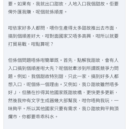
要。如果有，我就出口甜故，人地入口我個甜故。佢要
俾外匯我賺，呢個就係順差。
咁依家好多人都問，喂你生產得太多甜故推出去市面，
搞到個順差好大，咁對面國家又唔多高興，咁所以就要
打貿易戰，咁點算呢？
但係個問題唔係咁簡單既。首先，點解我甜故，會有人
入口搞到個順差咁大先？呢個就牽涉到所謂既競爭力問
題。例如，我個甜故特別甜，只此一家，搞到好多人都
想入口，呢個係一個理由。又例如，我Ｄ甜故雖然唔多
好Ｊ，但勝在抄得其他國家既甜故橋，更快更多更新，
然後我仲有文字生成器幾大部幫我，咁你唔夠我玩，一
味夠平。所以其他國家只要有需求，我Ｄ甜故夠平夠頂
爛市，你都要乖乖科水。