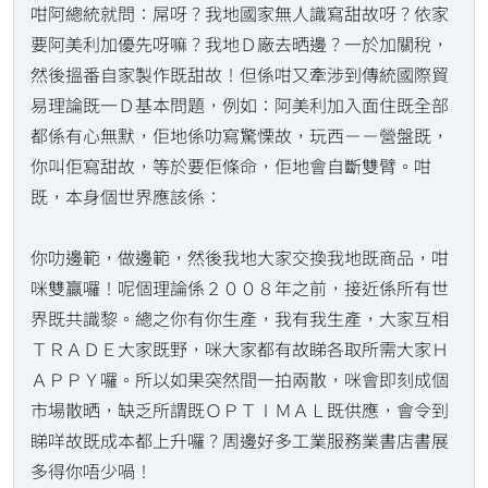
咁阿總統就問：屌呀？我地國家無人識寫甜故呀？依家
要阿美利加優先呀嘛？我地Ｄ廠去晒邊？一於加關稅，
然後搵番自家製作既甜故！但係咁又牽涉到傳統國際貿
易理論既一Ｄ基本問題，例如：阿美利加入面住既全部
都係有心無默，佢地係叻寫驚慄故，玩西－－營盤既，
你叫佢寫甜故，等於要佢條命，佢地會自斷雙臂。咁
既，本身個世界應該係：
你叻邊範，做邊範，然後我地大家交換我地既商品，咁
咪雙贏囉！呢個理論係２００８年之前，接近係所有世
界既共識黎。總之你有你生產，我有我生產，大家互相
ＴＲＡＤＥ大家既野，咪大家都有故睇各取所需大家Ｈ
ＡＰＰＹ囉。所以如果突然間一拍兩散，咪會即刻成個
市場散晒，缺乏所謂既ＯＰＴＩＭＡＬ既供應，會令到
睇咩故既成本都上升囉？周邊好多工業服務業書店書展
多得你唔少喎！