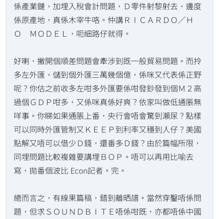
係產業鏈，加埋入稅會計問題，Ｄ零件射黎射去，邊度
係原產地，真係木宰牛咯。仲講ＲＩＣＡＲＤＯ／Ｈ
Ｏ ＭＯＤＥＬ，呃細路仔就得。
好喇，撇開個順差問題會牽涉到既一般貿易問題。而拎
多左外匯，儲到個外匯三萬幾個億，係咪又代表係正野
呢？你估之前收多左咁多外匯要係咁發鈔發到個Ｍ２高
過個ＧＤＰ咁多，又係咪真係好爽？依家叫做低通脹無
咩事。你睇如果通脹上番，央行會唔會驚到瀨尿？點樣
可以同時外匯管制又ＫＥＥＰ到利率又穩到人仔？美國
點解又唔可以借少Ｄ錢，還番多Ｄ錢？由於篇幅所限，
同埋問題比較複雜要講埋ＢＯＰ。唔可以再用比喻去
寫，拋番個波比 Econ記者。完。
總而言之，有線果篇稿，錯到離晒譜。當然穿鑿唔係問
題，但求ＳＯＵＮＤＢＩＴＥ唔係咁既，亦都唔係中國