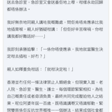
送去急診室，急診室又會送番佢地上嚟，咁樣永劫回歸
都唔係辦法。
我好無奈地同親人講咗我嘅難處，問佢肯唔肯應承比我
地插胃喉，親人好猶疑咁講：「但佢好辛苦㗎喎，你咁
講我都好難話好⋯⋯」
我即刻承勝追擊：「一係你唔使應承，我地就當醫生決
定咁去插啦，好冇？」
親人如釋重負咁話：「就咁決定啦！」
香港並冇任何一條法律禁止人類絕食，但現實入面，老
人院、急診室、醫生、護士，每個環節緊緊相扣，為咗
自己嘅責任或者毋須負責，最終共同完成壓迫他人之結
果。呢位阿婆年屆一百歲，既唔識講嘢又唔識郁動，緊
閉雙唇係佢反抗世界嘅唯一一個辦法，結果成個社會都