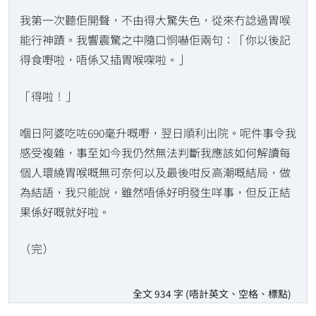
我第一次聽佢開聲，不由得大驚失色，從來冇諗過胃喉
能行神蹟。我響震驚之中隨口恫嚇佢兩句：「你以後記
得食嘢啦，唔係又插胃喉㗎啦。」
「得啦！」
嗰日阿婆吃咗690毫升嘅嘢，翌日順利出院。呢件事令我
感受複雜，事至如今我仍然無法判斷我應該如何解讀每
個人環繞胃喉嘅無可奈何以及最後咁反高潮嘅結局，做
為結語，我只能說，雖然唔係好明發生咩事，但反正結
果係好嘅就好啦。
（完）
全文 934 字 (唔計英文、空格、標點)