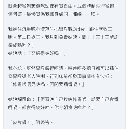
聯合起嚟剝奪佢呢點僅有嘅自由。成個體制夾埋嚟蝦一
個阿婆，最慘嘅係我都身處同一陣線⋯⋯唉。
我抱住沉重嘅心情落咗插胃喉嘅Order，跟住就收工
喇。第二日返工，我見到負責姑娘，問：「三十三號床
餵成點吖？」
姑娘話：「又餵得幾好喎！」
我心諗，既然胃喉餵得唔錯，咁差唔多聽日都可以插住
條胃喉返老人院喇，行到床前卻發現事情多有波折：
「條胃喉唔見咗喎。因間要插番喎！」
姑娘解釋道：「佢琴晚自己抆咗條胃喉，話要自己食番
嘢喎，都食得幾好吖。你今朝食咗咩吖？」
「麥片囉！」阿婆答。