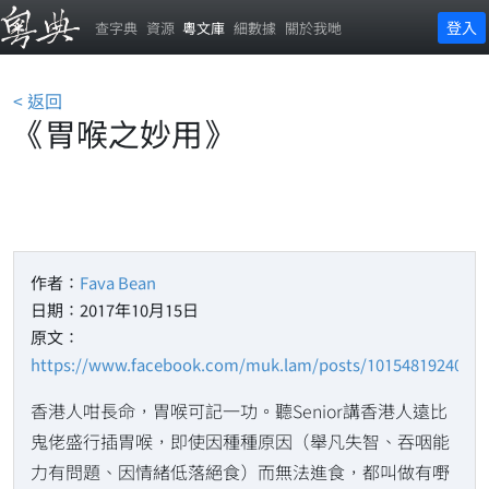
登入
查字典
資源
粵文庫
細數據
關於我哋
< 返回
《胃喉之妙用》
作者：
Fava Bean
日期：2017年10月15日
原文：
https://www.facebook.com/muk.lam/posts/1015481924010
香港人咁長命，胃喉可記一功。聽Senior講香港人遠比
鬼佬盛行插胃喉，即使因種種原因（舉凡失智、吞咽能
力有問題、因情緒低落絕食）而無法進食，都叫做有嘢