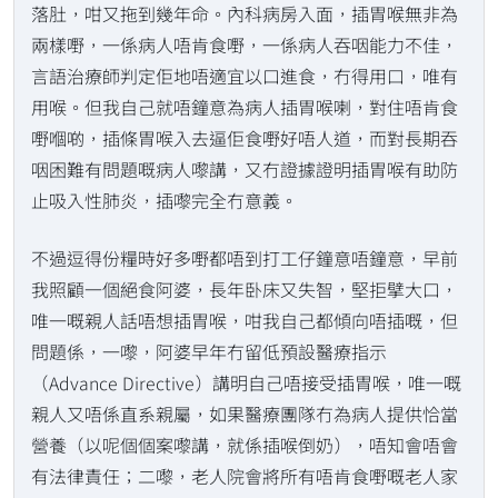
落肚，咁又拖到幾年命。內科病房入面，插胃喉無非為
兩樣嘢，一係病人唔肯食嘢，一係病人吞咽能力不佳，
言語治療師判定佢地唔適宜以口進食，冇得用口，唯有
用喉。但我自己就唔鐘意為病人插胃喉喇，對住唔肯食
嘢嗰啲，插條胃喉入去逼佢食嘢好唔人道，而對長期吞
咽困難有問題嘅病人嚟講，又冇證據證明插胃喉有助防
止吸入性肺炎，插嚟完全冇意義。
不過逗得份糧時好多嘢都唔到打工仔鐘意唔鐘意，早前
我照顧一個絕食阿婆，長年卧床又失智，堅拒擘大口，
唯一嘅親人話唔想插胃喉，咁我自己都傾向唔插嘅，但
問題係，一嚟，阿婆早年冇留低預設醫療指示
（Advance Directive）講明自己唔接受插胃喉，唯一嘅
親人又唔係直系親屬，如果醫療團隊冇為病人提供恰當
營養（以呢個個案嚟講，就係插喉倒奶），唔知會唔會
有法律責任；二嚟，老人院會將所有唔肯食嘢嘅老人家