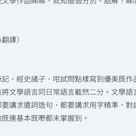
既文學作品睇睇，就知道個分別。點解？睇
係翻譯）
筆記，經史諸子，咁試問點樣寫到優美既作
該將文學語言同日常語言截然二分。文學語
都要講求遣詞造句，都要講求用字精準，對
地既連基本既嘢都未掌握到。