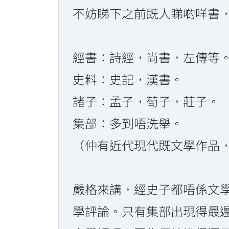
不妨睇下之前既人睇啲咩書
經書：詩經，尚書，左傳等
史料：史記，漢書。
諸子：孟子，荀子，莊子。
集部：多到唔洗舉。
（仲有近代現代既文學作品
嚴格來講，經史子都唔係文
學評論。只有集部出現得最