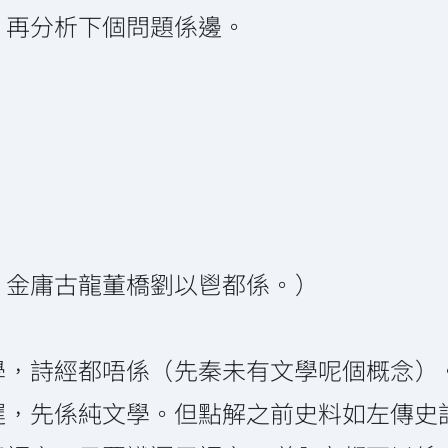
，再分析下個問題係邊。
。
，金庸古龍董橋劉以鬯都係。）
學，詩經都唔係（先秦未有文學呢個概念）
遲，先係純文學。但點解之前史料如左傳史