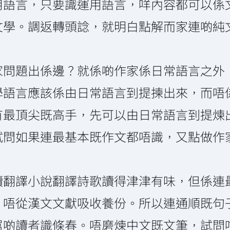
用語言，只要識運用語言，咩內容都可以係
文學。調返轉頭諗，就明白點解而家連啲純
家問題出係邊？就係啲作家係日常語言之外
學語言應該係由日常語言到提揀出來，而唔
有最頂尖既高手，先可以由日常語言到提煉
試問如果連最基本既作文都唔識，又點做作
讀翻譯小說翻譯詩歌讀得津津有味，但係連
，唔從漢文文獻吸收養份。所以連通順既句
屌啲讀者識條春。唔磨煉中文既文筆，試問