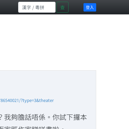
查
登入
786540021/?type=3&theater
？我夠膽話唔係。你試下攞本