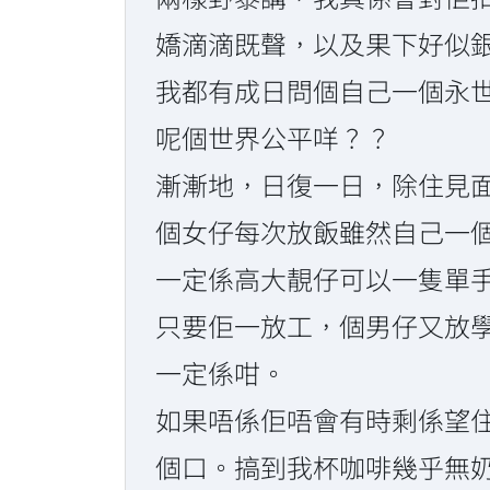
嬌滴滴既聲，以及果下好似
我都有成日問個自己一個永
呢個世界公平咩？？
漸漸地，日復一日，除住見
個女仔每次放飯雖然自己一
一定係高大靚仔可以一隻單手
只要佢一放工，個男仔又放
一定係咁。
如果唔係佢唔會有時剩係望
個口。搞到我杯咖啡幾乎無