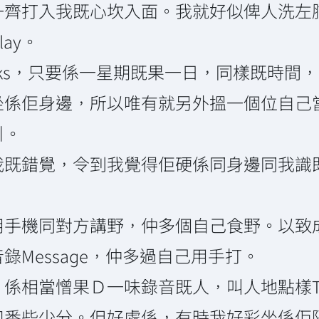
一齊打入我既心坎入面。我就好似俾人洗左
ay。
ucks，只要係一星期既果一日，同樣既時間
坐係佢身邊，所以唯有就另外搵一個位自己
引。
我既錯覺，令到我覺得佢硬係同身邊同我識
用手機同對方講野，仲多個自己食野。以致
Message，仲多過自己用手打。
當憎果Ｄ一味錄音既人，叫人地點樣Trace 
扣番些少分。但好處係，有時我好彩坐係佢