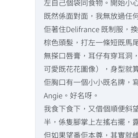
左自己個袋同食物。開始小
既然係面對面，我無放過任
佢著住Delifrance 既
棕色頭髮，打左一條短既馬
無搽口唇膏，耳仔有穿耳洞
可愛既花花圖像），身型就
佢胸口有一個小小既名牌，寫住：An
Angie。好名呀。
我食下食下，又借個順便斜
半，係隻腳掌上左搖右擺，
但如果望番佢本尊，其實就