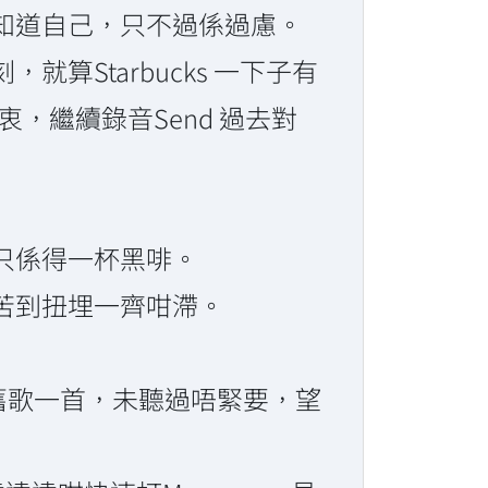
知道自己，只不過係過慮。
Starbucks 一下子有
，繼續錄音Send 過去對
只係得一杯黑啡。
苦到扭埋一齊咁滯。
es。舊歌一首，未聽過唔緊要，望