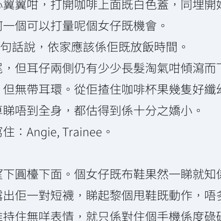
心翼翼咁，打開咖啡上面既白色蓋，同埋開
何一個可以打量呢個女仔既機會。
制服，換句話說，依家應該係佢既放飯時間。
尾，但耳仔兩側仍有少少長髮淘氣咁傾瀉而
，但無帶耳環。從佢揸住咖啡杯果幾隻好纖
算睇唔到全身，都估得到係十分之嬌小。
gie, Trainee。
望下圓檯下面。個女仔既布鞋果然一睇就知
露出佢一對短襪，睇起黎個甩鞋既動作，唔
維持住無咩表情，就只係對住個手機係度碌