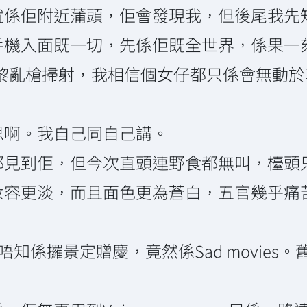
就係佢附近蒲頭，佢會發現我，但後尾我先
入面既一切，先係佢既全世界，係果一刻，就算
黎亂槍掃射，我相信個女仔都只係會無動於衷
思啊。我自己同自己講。
都見到佢，但今次直頭連野食都無叫，檯頭
妝容更淡，而且面色更為蒼白，五官幾乎痛
音樂，唔知係攞景定贈慶，竟然係Sad movi