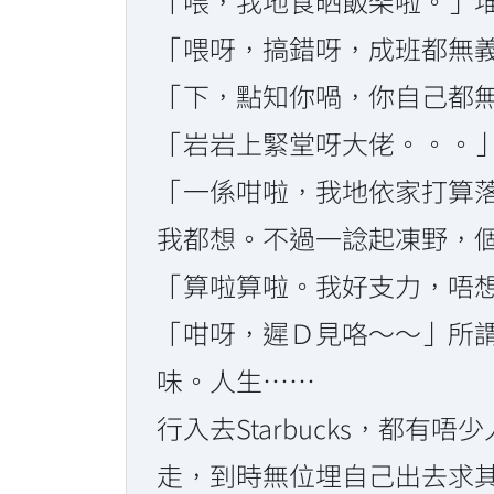
「喂，我地食晒飯架啦。」
「喂呀，搞錯呀，成班都無
「下，點知你喎，你自己都無覆
「岩岩上緊堂呀大佬。。。
「一係咁啦，我地依家打算
我都想。不過一諗起凍野，
「算啦算啦。我好支力，唔想郁
「咁呀，遲Ｄ見咯～～」所
味。人生……
行入去Starbucks，都
走，到時無位埋自己出去求