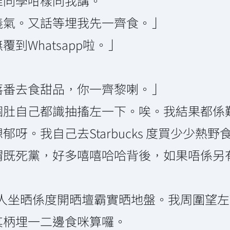
堆同學咁樣同我講。
義氣。又話等埋我先一齊食。」
到Whatsapp啦。」
」
落番去食甜品，你一齊黎喇。」
個肚自己都識抽搐左一下。唉。我結果都係
呀。我自己去Starbucks 度買少少熱野
謂既死黨，好多嘻嘻哈哈背後，如果唔係另
有唔少人坐晒係度開晒壇霸實晒地盤。我周圍
其柄埋一二邊食咪算囉。