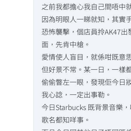
之前我都擔心我自己間唔中
因為明眼人一睇就知，其實手機
恐怖襲擊，個店員拎AK47出
面，先肯中槍。
愛情使人盲目，就係咁既意
但好景不常。某一日，一樣
偷偷瞥左一眼，發現佢今日
我心諗，一定出事勒。
今日Starbucks 既背景
歌名都知咩事。