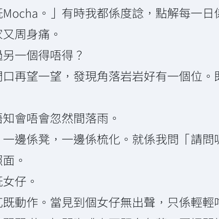
Mocha。」有時我都係度諗，點解每一
家又周身痛。
過另一個得唔得？
門口再望一望，發現角落岩岩好有一個位。
唔知會唔會忽然間落雨。
。一邊係凳，一邊係梳化。就係我問「請問
照面。
既女仔。
兀既動作。當見到個女仔無出聲，只係輕輕