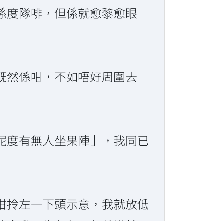
日係度隊啡，但係就愈黎愈眼
既然係咁，不如唔好周圍去
呢度有無人坐果陣」，我同已
咁拎左一下頭示意，我就放低