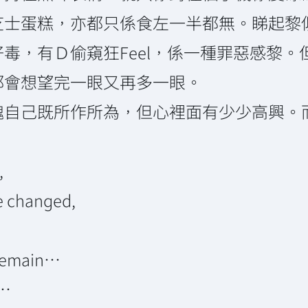
芝士蛋糕，亦都只係食左一半都無。睇起黎
毒，有Ｄ偷窺狂Feel，係一種罪惡感黎
都會想望完一眼又再多一眼。
己既所作所為，但心裡面有少少高興。而又咁
,
ve changed,
remain…
e…