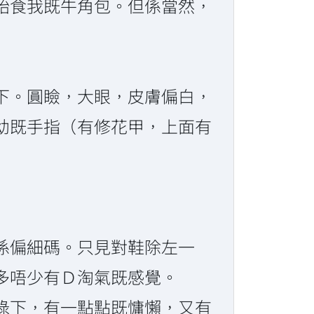
始食我既牛角包。但係當然，
下。圓瞼，大眼，皮膚偏白，
幼既手指（有修花甲，上面有
係偏細碼。只見對鞋除左一
多唔少有Ｄ淘氣既感覺。
碌下，有一點點既慵懶，又有