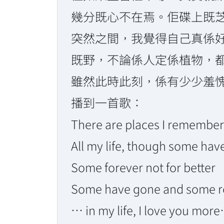
幾分既心不在焉。佢碟上既
突然之間，我覺得自己真係好
既野，不論係人定係植物，
雖然此時此刻，係有少少羞愧自
播到一首歌：
There are places I remember
All my life, though some ha
Some forever not for better
Some have gone and some 
… in my life, I love you mor