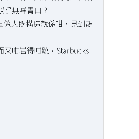
似乎無咩胃口？
。但係人既構造就係咁，見到靚
岩得咁蹺，Starbucks