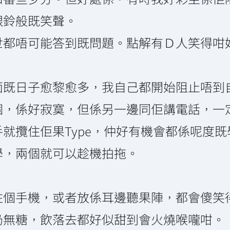
銀鈴般既笑聲。
世都唔可能答到既問題。點解有Ｄ人笑得咁
面既日子愈黎愈多，我自己都開始阻止唔到
個，係好寂寞，但係另一邊同佢講電話，一
就攬住佢果Type，仲好有機會都係呢度
學，兩個就可以趁機拍拖。
住個手機，或者放係耳邊聽果陣，都會傻笑
奶無糖，飲落去都好似甜到會火燒喉嚨咁。