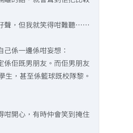
好聲，但我就笑得咁難聽……
自己係一邊係咁妄想：
定係佢既男朋友。而佢男朋友
既學生，甚至係籃球既校隊黎。
得咁開心，有時仲會笑到掩住