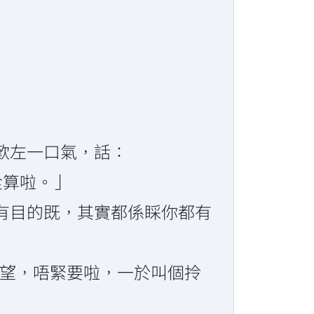
歎左一口氣，話：
食算啦。」
有目的既，其實都係睬你都有
望左望，唔緊要啦，一於叫個拎