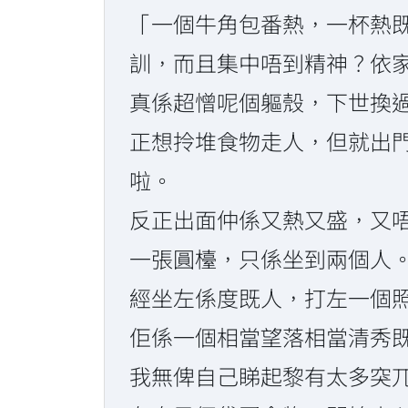
「一個牛角包番熱，一杯熱既
訓，而且集中唔到精神？依
真係超憎呢個軀殼，下世換
正想拎堆食物走人，但就出
啦。
反正出面仲係又熱又盛，又
一張圓檯，只係坐到兩個人
經坐左係度既人，打左一個
佢係一個相當望落相當清秀
我無俾自己睇起黎有太多突