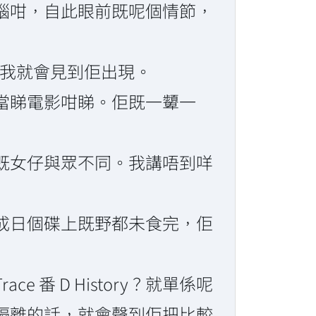
腦咁，自此眼前既呢個情節，
，我就會見到佢出現。
當睇電影咁睇。佢既一顰一
既女仔與眾不同。我講唔到咩
成日個碟上既野都未食完，佢
番 D History？就單係呢
隔離的話，就會聲到佢把比較