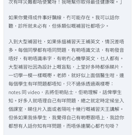
次有咩災難都唔使驚呀！我哋幫你取得最佳健康㗎。」
如果你覺得成件事好黐線，冇可能存在。我可以話你
聽，診所就未必有，但係類似嘅補習社都唔少。
入到大型補習社，如果係搵補習天王補英文，情況差唔
多。每個同學都有唔同問題，有啲唔識文法，有啲發音
唔好，有啲唔識串字，有啲冇心機學英文，乜人都有。
大型補習社因為設計上嘅盲點，上堂好多時都係睇片，
一切學一模一樣嘅嘢。老師，就好似上面個醫生咁，連
每個學生有咩問題都唔知，只不過係透過兩樣嘢：
notes 同 video，去將佢啲貼士，佢啲理解，話俾學生
知。好多人就唔理自己有咩問題，總之就定時定候坐入
個課室，睇住片入面或者隔咗十幾行嘅補習天王講解。
但係如果我係學生，我覺得自己有啲嘢跟唔上，我諗你
都想有人話你知有咩問題，而唔係連關心都冇句啩？