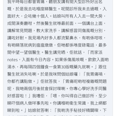
我平時每日都會胃痛，聽朋友講有間大型診所好出名
嘅，於是我去咗嗰度睇醫生。呢間診所我未去過嘅，入
面好大，企咗幾十個人。姑娘叫所有人入去一間大房，
成間演奏廳咁。然後醫生就喺最前面，一個講台上面，
講解常見問題，教大家洗手，講解感冒同傷風嘅分別，
講咗好耐。我見場內好多人都流緊鼻水，有啲係咁咳，
有啲睇落就病到瘟瘟燉燉，佢哋都係喺度碌電話，最多
間中望一望個醫生。醫生講完晒，佢就話，「而家派
notes，入面有今日內容。如果係傷風咳嘅，飲飲入面啲
湯水，再每隔四個鐘食一食第30版嘅藥丸就喇。」跟住
醫生就消失咗喇。於是我咪問個姑娘囉：「我胃痛喎，
你都冇講點做。」佢就答我，「胃痛呢啲咁複雜嘅問題
呢，我哋兩個月後就會探討㗎喇。你專心學好洗手同醫
好感冒啦！」我嘈佢，「喂，你叫得自己做診所，至少
睇吓個病人做咩事先啦。你講嗰啲衛生常識，我上網都
睇到啦。」姑娘就答喇：「我啲洗手秘技好精闢㗎，下