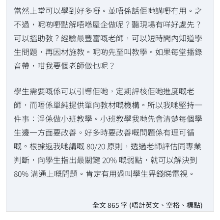
當然上堂可以學到好多嘢。並唔係話佢哋講嘢冇用。之
不過，呢啲嘢點解唔喺屋企做呢？聽現場有咩好處先？
可以搵助教？經驗最豐富嘅老師，可以短時間內知道學
生問題，再因材施教。呢啲先至叫教學。如果每堂播錄
音帶，咁我要個老師做乜呢？
學生需要嘅係可以引導佢哋，定期評核佢哋進度嘅老
師，而唔係單純提供單向教材嘅機構。所以我哋堅持一
件事：淨係做小班教學。小班教學我哋先會清楚每個學
生邊一方面要改善。好多時要改善嘅問題係有理可循
嘅。根據返我哋講嘅 80/20 原則，透過老師評估同專業
判斷，向學生指出最關鍵 20% 嘅弱點，就可以解決到
80% 溝通上嘅問題。肯定有用過叫學生畀錢睇電視。
全文 865 字 (唔計英文、空格、標點)