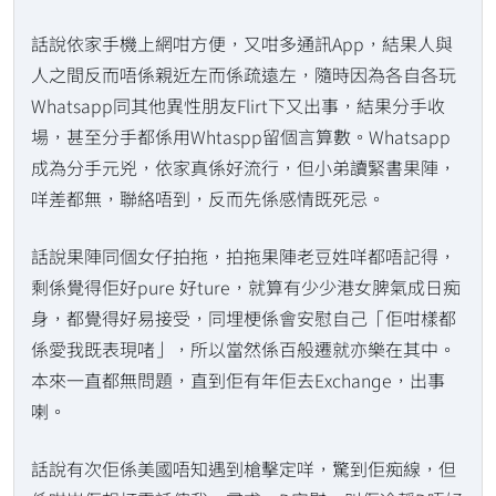
話說依家手機上網咁方便，又咁多通訊App，結果人與
人之間反而唔係親近左而係疏遠左，隨時因為各自各玩
Whatsapp同其他異性朋友Flirt下又出事，結果分手收
場，甚至分手都係用Whtaspp留個言算數。Whatsapp
成為分手元兇，依家真係好流行，但小弟讀緊書果陣，
咩差都無，聯絡唔到，反而先係感情既死忌。
話說果陣同個女仔拍拖，拍拖果陣老豆姓咩都唔記得，
剩係覺得佢好pure 好ture，就算有少少港女脾氣成日痴
身，都覺得好易接受，同埋梗係會安慰自己「佢咁樣都
係愛我既表現啫」，所以當然係百般遷就亦樂在其中。
本來一直都無問題，直到佢有年佢去Exchange，出事
喇。
話說有次佢係美國唔知遇到槍擊定咩，驚到佢痴線，但