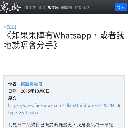
登入
查字典
資源
粵文庫
細數據
關於我哋
< 返回
《如果果陣有Whatsapp，或者我
地就唔會分手》
作者：
鵝鑾鼻燈塔
日期：2015年10月8日
原文：
https://www.facebook.com/Ellan.Ou/photos/a.19326026408
type=3&theater
我見神牛又講自己既愛的羅曼史，我身痕又寫一單先。