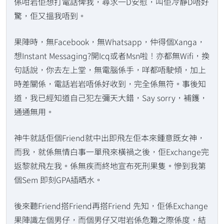
係咁岩佢想打電話俾我，尋求一D安慰，叫佢冷靜D唔好
驚，佢又搵我唔到。
果陣時，無Facebook，無Whatsapp，仲得個Xanga，
想Instant Messaging?開Icq或者Msn啦！亦都無Wifi，換
句話說，你去左上堂，無電腦係手，咩都唔駛傾，加上
時差關係，電話岩岩唔係好收到，完全係無符。事後知
道，我已經知道自己犯左彌天大錯，Say sorry，補鑊，
通通無用。
神牛就話佢個Friend就中出即飛左佢本來鍾意既女神，
而我，就係無情白事一單飛來橫禍之後，佢Exchange完
返黎就飛左我。係無疾而終地宣布死刑果隻。慘到我第
個Sem 即刻GPA插晒水。
後來聽Friend搭Friend再搭Friend 先知，佢係Exchange
果陣識左個男仔，而個男仔又咁岩係危難之際係度，結