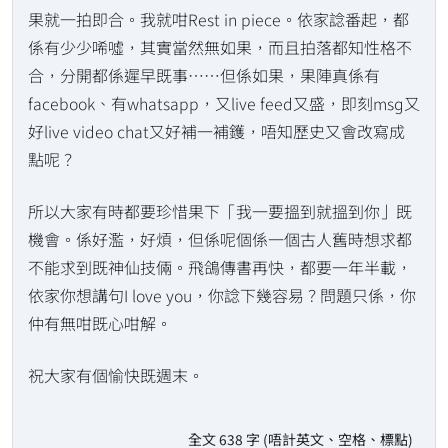
果就一拍即合。我就咁Rest in piece。依家諗番起，都
係有少少唏噓，其實當然無如果，而且拍落都知性格不
合，分開都係遲早既事……但係如果，果陣真係有
facebook、有whatsapp，又live feed又盛，即刻msg又
好live video chat又好補一補鑊，唔知歷史又會改寫成
點呢？
所以大家有時都要珍惜果下「我一要搵到就搵到你」既
機會。係好濫，好煩，但係呢個係一個古人舊時想求都
不能求到既神仙技倆。飛鴿傳書再快，都要一年半載，
依家你想講句I love you，你諗下幾容易？問題只係，你
仲有無咁既心咁解。
祝大家有個愉快既週末。
全文 638 字 (唔計英文、空格、標點)