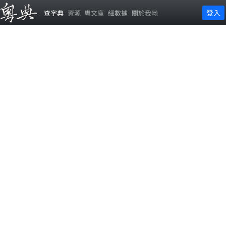
登入
查字典
資源
粵文庫
細數據
關於我哋