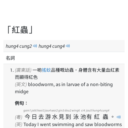
「紅蟲」
hung
4
cung
2
hung
4
cung
4
名詞
(廣東話)
一啲
搖蚊
品種嘅幼蟲，身體含有大量血紅素
而顯得紅色
(英文)
bloodworm, as in larvae of a non-biting
midge
例句：
gam1
jat6
heoi3
jau4
seoi2
gin3
dou2
wing6
ci4
jau5
hung4
cung4
今
日
去
游
水
見
到
泳
池
有
紅
蟲
。
(粵)
(英)
Today I went swimming and saw bloodworms