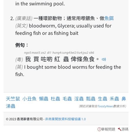
in the swimming pool.
(廣東話)
一種環節動物；通常用嚟餵魚、做
魚餌
(英文)
bloodworm, Glycera; usually used for
feeding fish or as fishing bait
例句：
ngo5
maai5
zo2
di1
hung4
cung4
bei2
tiu4
jyu2
sik6
我
買
咗
啲
紅
蟲
俾
條
魚
食
。
(粵)
(英)
I bought some blood worms for feeding the
fish.
天竺鼠
小丑魚
懶蟲
杜蟲
毛蟲
淫蟲
瓢蟲
生蟲
禾蟲
鼻
涕蟲
(類近詞彙取自
ToastyNews
數據分析)
© 2023 香港辭書有限公司 -
非商業開放資料授權協議 1.0
舉報問題
源碼