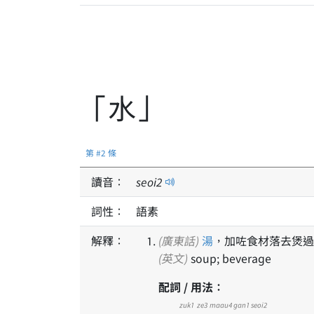
「水」
第 #2 條
讀音：
seoi
2
詞性：
語素
解釋：
(廣東話)
湯
，加咗食材落去煲過
(英文)
soup; beverage
配詞 / 用法：
zuk1
ze3
maau4
gan1
seoi2