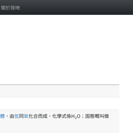
關於我哋
體
，由
氫
同
氧
化合而成，化學式係H₂O；固態嘅叫做