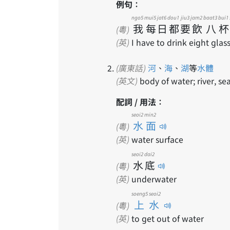
例句：
ngo5
mui5
jat6
dou1
jiu3
jam2
baat3
bui1
我
每
日
都
要
飲
八
杯
(粵)
(英)
I have to drink eight glas
(廣東話)
河
、
海
、
湖
等
水體
(英文)
body of water; river, sea
配詞 / 用法：
seoi2 min2
水面
(粵)
(英)
water surface
seoi2
dai2
水
底
(粵)
(英)
underwater
soeng5 seoi2
上水
(粵)
(英)
to get out of water