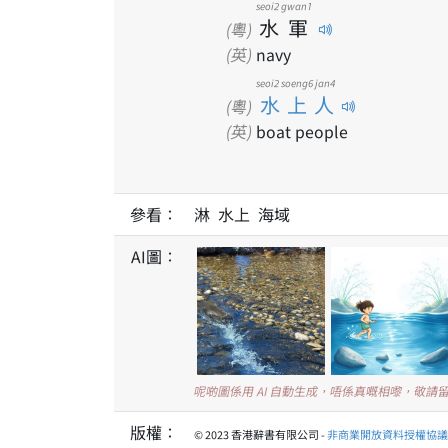
seoi2
gwan1
水
軍
(粵)
(英)
navy
seoi2 soeng6 jan4
水上人
(粵)
(英)
boat people
參看：
淋 水上 海域
AI圖：
呢啲圖係用 AI 自動生成，唔係真嘅相嚟，敬請
版權：
© 2023 香港辭書有限公司 -
非商業開放資料授權協議 1