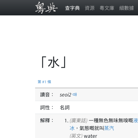
查字典
資源
粵文庫
細數據
「水」
第 #1 條
讀音：
seoi
2
詞性：
名詞
解釋：
(廣東話)
一種無色無味無嗅嘅
液
冰
，氣態嘅就叫
蒸汽
(英文)
water