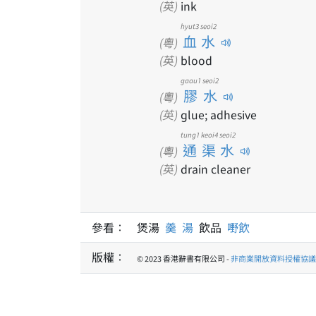
(英)
ink
hyut3 seoi2
血水
(粵)
(英)
blood
gaau1 seoi2
膠水
(粵)
(英)
glue; adhesive
tung1 keoi4 seoi2
通渠水
(粵)
(英)
drain cleaner
參看：
煲湯
羹
湯
飲品
嘢飲
版權：
© 2023 香港辭書有限公司 -
非商業開放資料授權協議 1