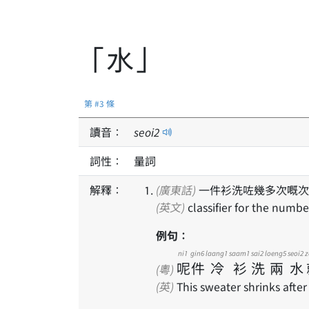
「水」
第 #3 條
讀音：
seoi
2
詞性：
量詞
解釋：
(廣東話)
一件衫洗咗幾多次嘅次
(英文)
classifier for the numbe
例句：
ni1
gin6
laang1
saam1
sai2
loeng5
seoi2
z
呢
件
冷
衫
洗
兩
水
(粵)
(英)
This sweater shrinks afte