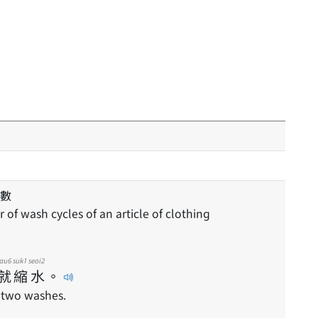
數
r of wash cycles of an article of clothing
au6
suk1
seoi2
就
縮
水
。
r two washes.