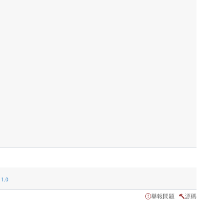
.0
舉報問題
源碼