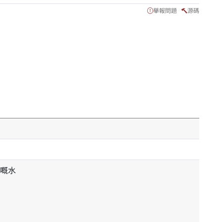
舉報問題
源碼
嘅水