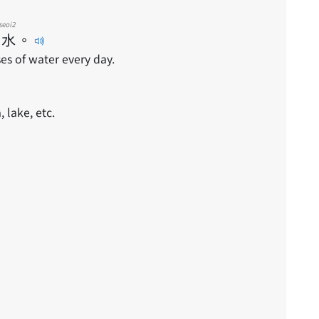
seoi2
水
。
ses of water every day.
, lake, etc.