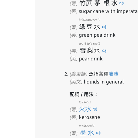
竹
蔗
茅
根
水
(粵)
(英)
sugar cane with imperata
luk6
dau2
seoi2
綠
豆
水
(粵)
(英)
green pea drink
syut3
lei4
seoi2
雪
梨
水
(粵)
(英)
pear drink
(廣東話)
泛指各種
液體
(英文)
liquids in general
配詞 / 用法：
fo2 seoi2
火水
(粵)
(英)
kerosene
mak6 seoi2
墨水
(粵)