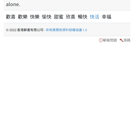
alone.
歡喜 歡樂 快樂 愉快 甜蜜 欣喜 暢快
快活
幸福
© 2022 香港辭書有限公司 -
非商業開放資料授權協議 1.0
舉報問題
源碼