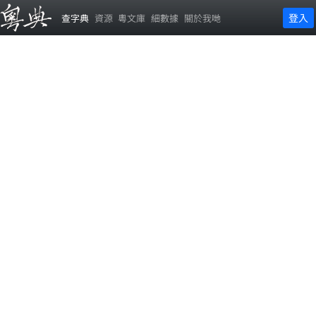
登入
查字典
資源
粵文庫
細數據
關於我哋