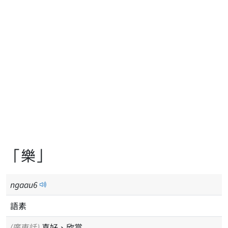
「樂」
ngaau
6
語素
(廣東話)
喜好、欣賞