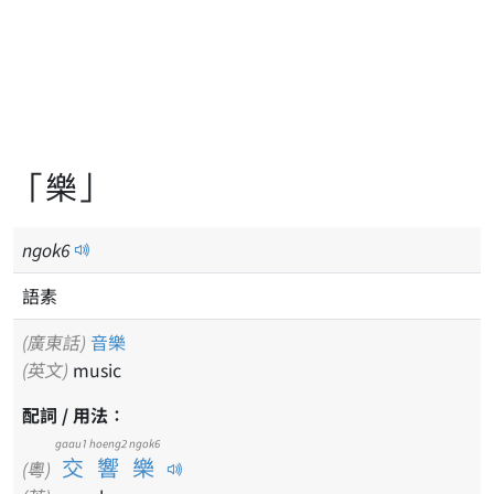
「樂」
ngok
6
語素
(廣東話)
音樂
(英文)
music
配詞 / 用法：
gaau1 hoeng2 ngok6
交響樂
(粵)