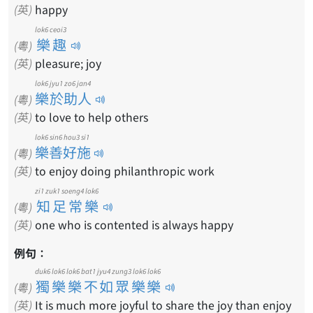
(英)
happy
lok6 ceoi3
樂趣
(粵)
(英)
pleasure; joy
lok6 jyu1 zo6 jan4
樂於助人
(粵)
(英)
to love to help others
lok6 sin6 hou3 si1
樂善好施
(粵)
(英)
to enjoy doing philanthropic work
zi1 zuk1 soeng4 lok6
知足常樂
(粵)
(英)
one who is contented is always happy
例句：
duk6 lok6 lok6 bat1 jyu4 zung3 lok6 lok6
獨樂樂不如眾樂樂
(粵)
(英)
It is much more joyful to share the joy than enjoy