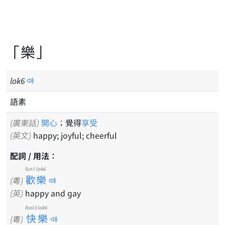
「樂」
lok
6
語素
(廣東話)
開心
；覺得
享受
(英文)
happy; joyful; cheerful
配詞 / 用法：
fun1 lok6
歡樂
(粵)
(英)
happy and gay
faai3 lok6
快樂
(粵)