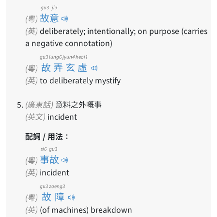
gu3 ji3
故意
(粵)
(英)
deliberately; intentionally; on purpose (carries
a negative connotation)
gu3 lung6 jyun4 heoi1
故弄玄虛
(粵)
(英)
to deliberately mystify
(廣東話)
意料之外嘅事
(英文)
incident
配詞 / 用法：
si6 gu3
事故
(粵)
(英)
incident
gu3 zoeng3
故障
(粵)
(英)
(of machines) breakdown