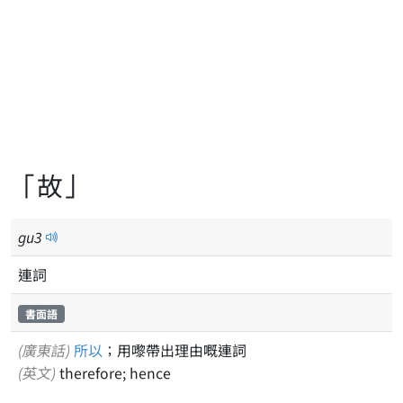
「故」
gu
3
連詞
書面語
(廣東話)
所以
；用嚟帶出理由嘅連詞
(英文)
therefore; hence