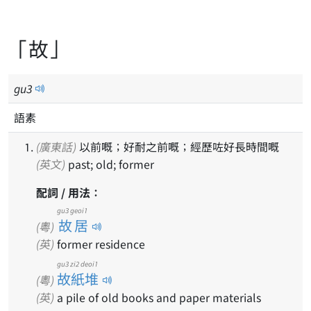
「故」
gu
3
語素
(廣東話)
以前嘅；好耐之前嘅；經歷咗好長時間嘅
(英文)
past; old; former
配詞 / 用法：
gu3 geoi1
故居
(粵)
(英)
former residence
gu3 zi2 deoi1
故紙堆
(粵)
(英)
a pile of old books and paper materials