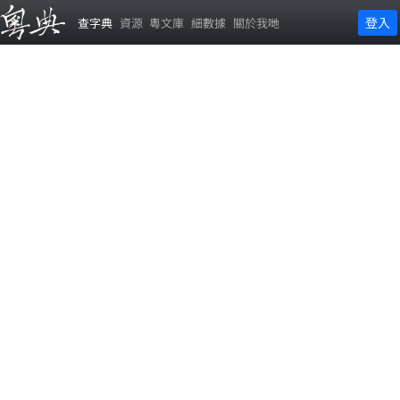
登入
查字典
資源
粵文庫
細數據
關於我哋