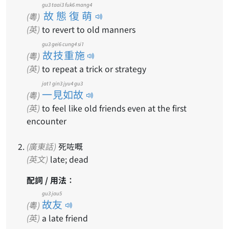
gu3 taai3 fuk6 mang4
故態復萌
(粵)
(英)
to revert to old manners
gu3 gei6 cung4 si1
故技重施
(粵)
(英)
to repeat a trick or strategy
jat1 gin3 jyu4 gu3
一見如故
(粵)
(英)
to feel like old friends even at the first
encounter
(廣東話)
死咗嘅
(英文)
late; dead
配詞 / 用法：
gu3 jau5
故友
(粵)
(英)
a late friend