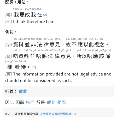
配詞 / 用法：
ngo5
si1
gu3
ngo5
zoi6
我
思
故
我
在
(粵)
(英)
I think therefore I am
例句：
zi1
liu2
bing6
fei1
faat3
leot6
ji3
gin3
gu3
bat1
jing1
ji5
ci2
si6
zi1
資
料
並
非
法
律
意
見
，
故
不
應
以
此
視
之
。
(中)
di1
zi1
liu2
bing6
m4
hai6
faat3
leot6
ji3
gin3
so2
ji5
m4
jing1
goi1
gam2
啲
資
料
並
唔
係
法
律
意
見
，
所
以
唔
應
該
噉
(粵)
joeng2
hon1
doi6
樣
看
待
。
(英)
The information provided are not legal advice and
should not be considered as such.
近義：
故此
因此 因而
進而
於是
故此
從而
© 2018 香港辭書有限公司 -
非商業開放資料授權協議 1.0