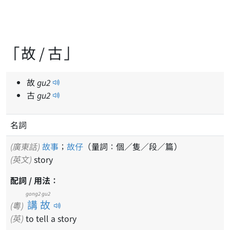
「故 / 古」
故
gu
2
古
gu
2
名詞
(廣東話)
故事
；
故仔
（量詞：個／隻／段／篇）
(英文)
story
配詞 / 用法：
gong2 gu2
講故
(粵)
(英)
to tell a story