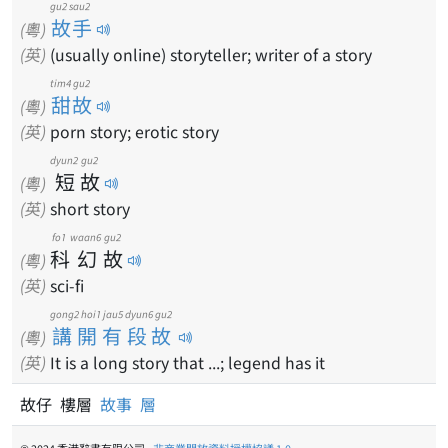
gu2 sau2
故手
(粵)
(英)
(usually online) storyteller; writer of a story
tim4 gu2
甜故
(粵)
(英)
porn story; erotic story
dyun2
gu2
短
故
(粵)
(英)
short story
fo1
waan6
gu2
科
幻
故
(粵)
(英)
sci-fi
gong2 hoi1 jau5 dyun6 gu2
講開有段故
(粵)
(英)
It is a long story that ...; legend has it
故仔 樓層
故事
層