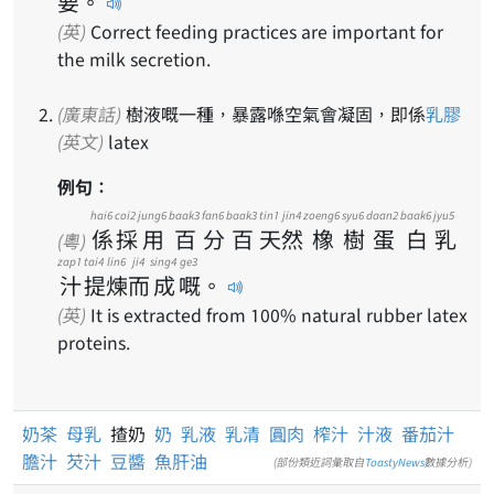
要
。
(英)
Correct feeding practices are important for
the milk secretion.
(廣東話)
樹液嘅一種，暴露喺空氣會凝固，即係
乳膠
(英文)
latex
例句：
hai6
coi2
jung6
baak3
fan6
baak3
tin1
jin4
zoeng6
syu6
daan2
baak6
jyu5
係
採
用
百
分
百
天
然
橡
樹
蛋
白
乳
(粵)
zap1
tai4
lin6
ji4
sing4
ge3
汁
提
煉
而
成
嘅
。
(英)
It is extracted from 100% natural rubber latex
proteins.
奶茶
母乳
揸奶
奶
乳液
乳清
圓肉
榨汁
汁液
番茄汁
膽汁
芡汁
豆醬
魚肝油
(部份類近詞彙取自
ToastyNews
數據分析)