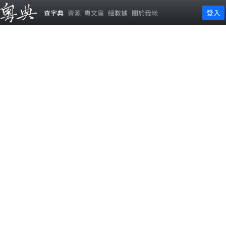
登入
查字典
資源
粵文庫
細數據
關於我哋