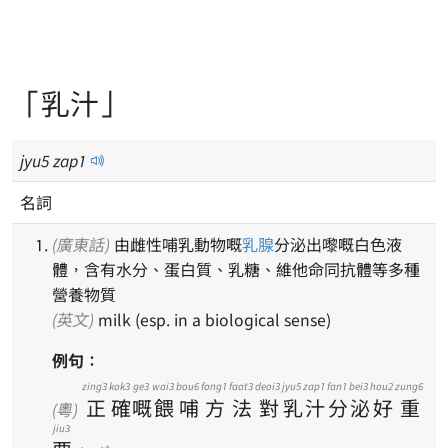
「乳汁」
jyu
5
zap
1
名詞
(廣東話)
由雌性哺乳動物嘅
乳腺
分泌出嚟嘅白色液
體，含有水分、蛋白質、乳糖、維他命同抗體等多種
營養物質
(英文)
milk (esp. in a biological sense)
例句：
zing3
kok3
ge3
wai3
bou6
fong1
faat3
deoi3
jyu5
zap1
fan1
bei3
hou2
zung6
正
確
嘅
餵
哺
方
法
對
乳
汁
分
泌
好
重
(粵)
jiu3