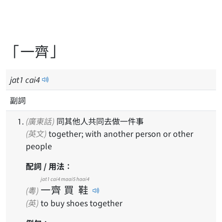
「一齊」
jat
1
cai
4
副詞
(廣東話)
同其他人共同去做一件事
(英文)
together; with another person or other
people
配詞 / 用法：
jat1
cai4
maai5
haai4
一
齊
買
鞋
(粵)
(英)
to buy shoes together