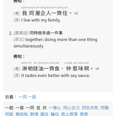
例句：
ngo5
tung4
uk1
kei2
jan4
jat1
cai4
zyu6
我
同
屋
企
人
一
齊
住
。
(粵)
(英)
I live with my family.
(廣東話)
同時做多過一件事
(英文)
together; doing more than one thing
simultaneously
例句：
lam4
di1
si6
jau4
jat1
cai4
sik6
zung6
je5
mei6
aa3
淋
啲
豉
油
一
齊
食
，
仲
惹
味
啊
。
(粵)
(英)
It tastes even better with soy sauce.
近義：
一同
一起
一起 一道 一同 並 共
一條心
同心合力
同生共死
同聲
同氣
無啦啦
群埋
跟住
輪住
齊上齊落
齊齊