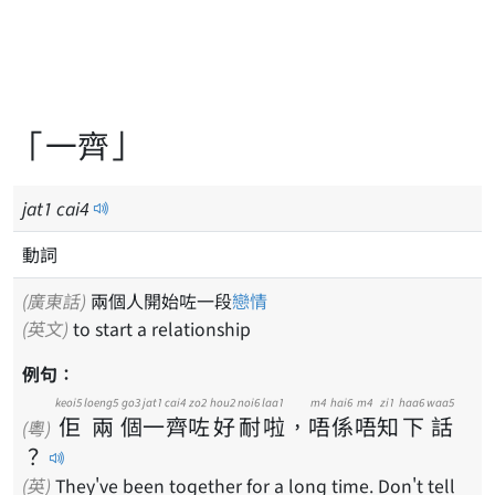
「一齊」
jat
1
cai
4
動詞
(廣東話)
兩個人開始咗一段
戀情
(英文)
to start a relationship
例句：
keoi5
loeng5
go3
jat1
cai4
zo2
hou2
noi6
laa1
m4
hai6
m4
zi1
haa6
waa5
佢
兩
個
一
齊
咗
好
耐
啦
，
唔
係
唔
知
下
話
(粵)
？
(英)
They've been together for a long time. Don't tell