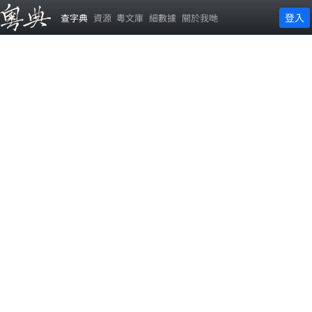
登入
查字典
資源
粵文庫
細數據
關於我哋