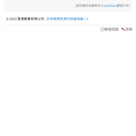
(部份類近詞彙取自
ToastyNews
數據分析)
© 2022 香港辭書有限公司 -
非商業開放資料授權協議 1.0
舉報問題
源碼